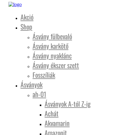
Akció
Shop
Ásvány fülbevaló
Ásvány karkötő
Ásvány nyaklánc
Ásvány ékszer szett
Fosszíliák
Ásványok
ah-01
Ásványok A-tól Z-ig
Achát
Akvamarin
Amazonit