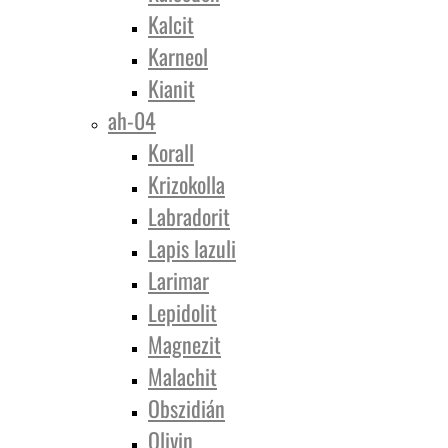
Kalcit
Karneol
Kianit
ah-04
Korall
Krizokolla
Labradorit
Lapis lazuli
Larimar
Lepidolit
Magnezit
Malachit
Obszidián
Olivin