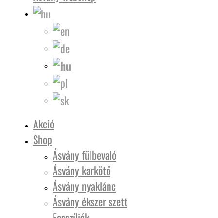
Akció
Shop
Ásvány fülbevaló
Ásvány karkötő
Ásvány nyaklánc
Ásvány ékszer szett
Fosszíliák