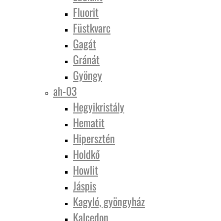
Fluorit
Füstkvarc
Gagát
Gránát
Gyöngy
ah-03
Hegyikristály
Hematit
Hipersztén
Holdkő
Howlit
Jáspis
Kagyló, gyöngyház
Kalcedon