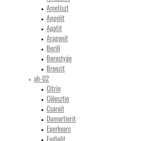
Ametiszt
Angelit
Apatit
Aragonit
Berill
Borostyán
Bronzit
ah-02
Citrin
Cölesztin
Csaroit
Dumortierit
Eperkvarc
Eudialit