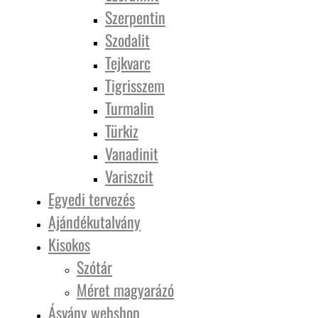
Szerpentin
Szodalit
Tejkvarc
Tigrisszem
Turmalin
Türkiz
Vanadinit
Variszcit
Egyedi tervezés
Ajándékutalvány
Kisokos
Szótár
Méret magyarázó
Ásvány webshop