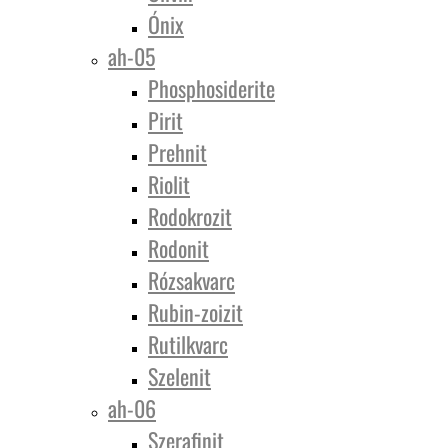
Ónix
ah-05
Phosphosiderite
Pirit
Prehnit
Riolit
Rodokrozit
Rodonit
Rózsakvarc
Rubin-zoizit
Rutilkvarc
Szelenit
ah-06
Szerafinit