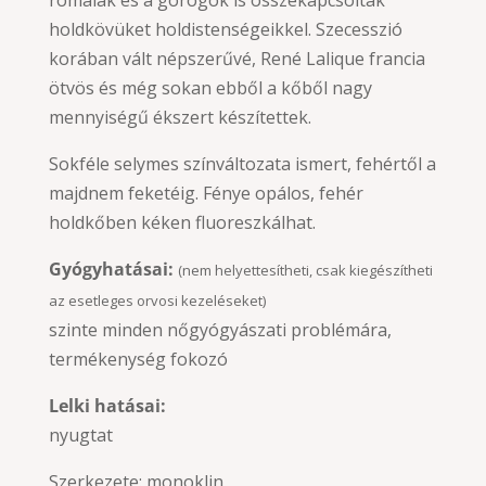
rómaiak és a görögök is összekapcsolták
holdkövüket holdistenségeikkel. Szecesszió
korában vált népszerűvé, René Lalique francia
ötvös és még sokan ebből a kőből nagy
mennyiségű ékszert készítettek.
Sokféle selymes színváltozata ismert, fehértől a
majdnem feketéig. Fénye opálos, fehér
holdkőben kéken fluoreszkálhat.
Gyógyhatásai:
(nem helyettesítheti, csak kiegészítheti
az esetleges orvosi kezeléseket)
szinte minden nőgyógyászati problémára,
termékenység fokozó
Lelki hatásai:
nyugtat
Szerkezete: monoklin