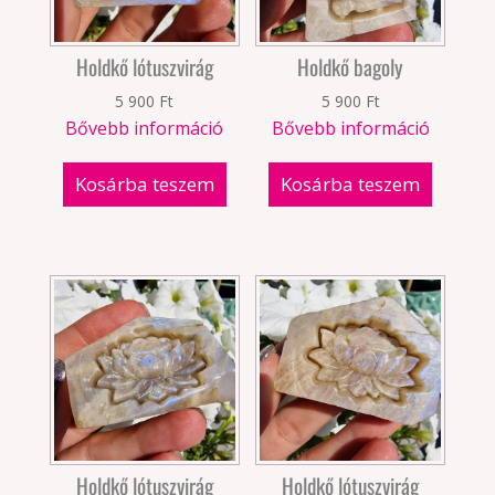
Holdkő lótuszvirág
Holdkő bagoly
5 900
Ft
5 900
Ft
Bővebb információ
Bővebb információ
Kosárba teszem
Kosárba teszem
Holdkő lótuszvirág
Holdkő lótuszvirág