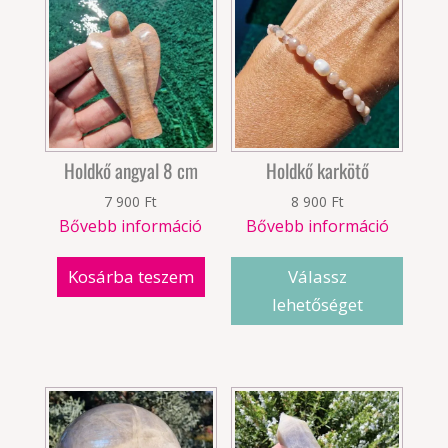
Holdkő angyal 8 cm
Holdkő karkötő
7 900
Ft
8 900
Ft
Bővebb információ
Bővebb információ
Kosárba teszem
Válassz
lehetőséget