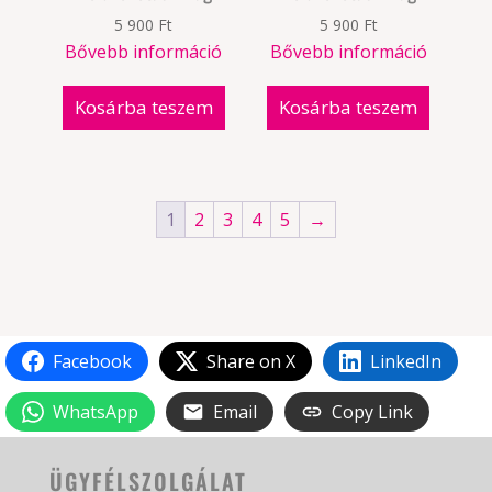
5 900
Ft
5 900
Ft
Bővebb információ
Bővebb információ
Kosárba teszem
Kosárba teszem
1
2
3
4
5
→
Facebook
Share on X
LinkedIn
WhatsApp
Email
Copy Link
ÜGYFÉLSZOLGÁLAT