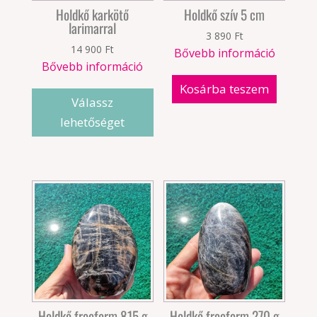
Holdkő karkötő
Holdkő szív 5 cm
larimarral
3 890
Ft
14 900
Ft
Bővebb információ
Bővebb információ
Kosárba teszem
Válassz
lehetőséget
Holdkő freeform 815 g
Holdkő freeform 270 g