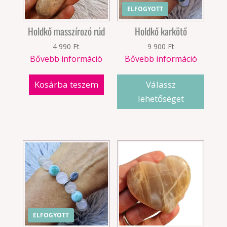
ELFOGYOTT
Holdkő masszírozó rúd
Holdkő karkötő
4 990
Ft
9 900
Ft
Bővebb információ
Bővebb információ
Kosárba teszem
Válassz
lehetőséget
ELFOGYOTT