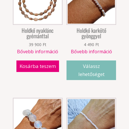
Holdkő nyaklánc
Holdkő karkötő
gyémánttal
gyönggyel
39 900
Ft
4 490
Ft
Bővebb információ
Bővebb információ
Kosárba teszem
Válassz
lehetőséget