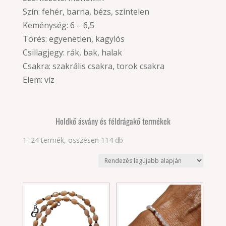
Szín: fehér, barna, bézs, színtelen
Keménység: 6 – 6,5
Törés: egyenetlen, kagylós
Csillagjegy: rák, bak, halak
Csakra: szakrális csakra, torok csakra
Elem: víz
Holdkő ásvány és féldrágakő termékek
Sorted
1–24 termék, összesen 114 db
by
latest