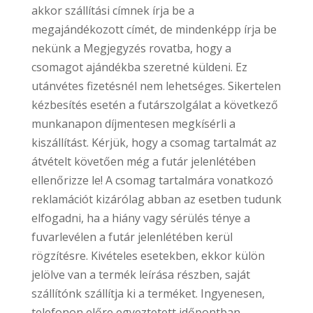
akkor szállítási címnek írja be a
megajándékozott címét, de mindenképp írja be
nekünk a Megjegyzés rovatba, hogy a
csomagot ajándékba szeretné küldeni. Ez
utánvétes fizetésnél nem lehetséges. Sikertelen
kézbesítés esetén a futárszolgálat a következő
munkanapon díjmentesen megkísérli a
kiszállítást. Kérjük, hogy a csomag tartalmát az
átvételt követően még a futár jelenlétében
ellenőrizze le! A csomag tartalmára vonatkozó
reklamációt kizárólag abban az esetben tudunk
elfogadni, ha a hiány vagy sérülés ténye a
fuvarlevélen a futár jelenlétében kerül
rögzítésre. Kivételes esetekben, ekkor külön
jelölve van a termék leírása részben, saját
szállítónk szállítja ki a terméket. Ingyenesen,
telefonon előre egyeztetett időpontban,