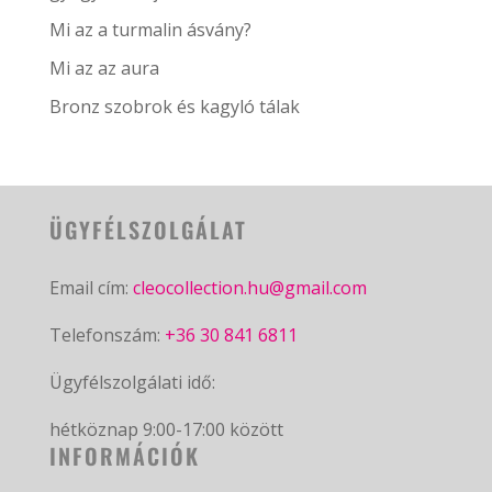
Mi az a turmalin ásvány?
Mi az az aura
Bronz szobrok és kagyló tálak
ÜGYFÉLSZOLGÁLAT
Email cím:
cleocollection.hu@gmail.com
Telefonszám:
+36 30 841 6811
Ügyfélszolgálati idő:
hétköznap 9:00-17:00 között
INFORMÁCIÓK