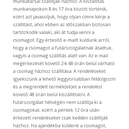
munkatársai szállítják házhoz. A kiszállítás
munkanapokon 8 és 17 óra között történik,
ezért azt javasoljuk, hogy olyan címre kérje a
szállítást, ahol ebben az időszakban biztosan
tartózkodik valaki, aki át tudja venni a
csomagot. Egy értesítő e-mailt küldünk arról,
hogy a csomagot a futárszolgálatnak átadtuk,
vagyis a csomag szállítás alatt van. Az e-mail
megérkezését követő 24-48 órán belül várható
a csomag házhoz szállítása. A rendeléseket
igyekszünk a lehető leggyorsabban feldolgozni
és a megrendelt termék(ek)et a rendelést
követő 48 órán belül kiszállíttatni. A
futárszolgálat hétvégén nem szállítja ki a
csomagokat, ezért a péntek 12 óra után
érkezett rendeléseket csak kedden szállítják
házhoz. Ha ajándékba küldené a csomagot,