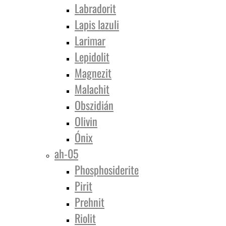
Labradorit
Lapis lazuli
Larimar
Lepidolit
Magnezit
Malachit
Obszidián
Olivin
Ónix
ah-05
Phosphosiderite
Pirit
Prehnit
Riolit