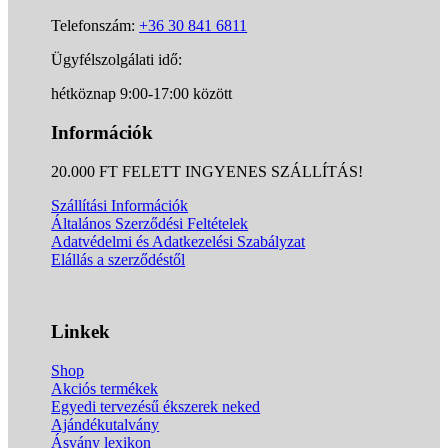
Telefonszám:
+36 30 841 6811
Ügyfélszolgálati idő:
hétköznap 9:00-17:00 között
Információk
20.000 FT FELETT INGYENES SZÁLLÍTÁS!
Szállítási Információk
Általános Szerződési Feltételek
Adatvédelmi és Adatkezelési Szabályzat
Elállás a szerződéstől
Linkek
Shop
Akciós termékek
Egyedi tervezésű ékszerek neked
Ajándékutalvány
Ásvány lexikon