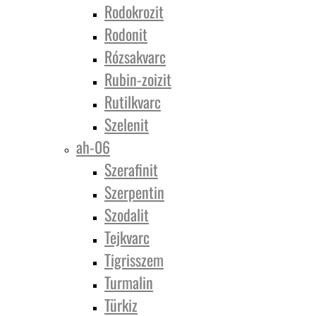
Rodokrozit
Rodonit
Rózsakvarc
Rubin-zoizit
Rutilkvarc
Szelenit
ah-06
Szerafinit
Szerpentin
Szodalit
Tejkvarc
Tigrisszem
Turmalin
Türkiz