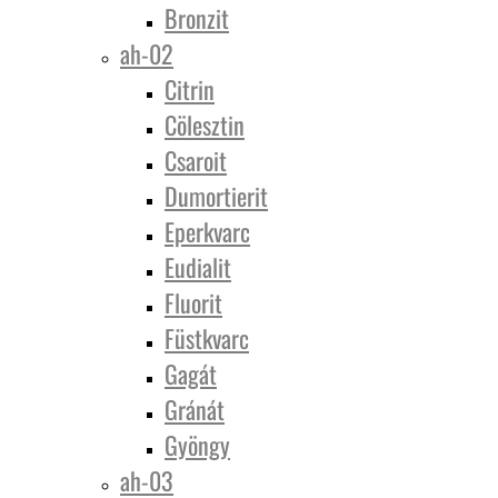
Bronzit
ah-02
Citrin
Cölesztin
Csaroit
Dumortierit
Eperkvarc
Eudialit
Fluorit
Füstkvarc
Gagát
Gránát
Gyöngy
ah-03