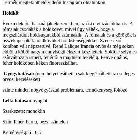
Termék megtekinthető videón Instagram oldalunkon.
Holdkő:
Évezredek óta használják ékszerekben, az ősi civilizációkban is. A
rómaiak csodálták a holdkövet, mivel úgy vélték, hogy a
megszilárdult holdsugarakból származik. A rómaiak és a görögök is
összekapcsolták holdkövüket holdistenségeikkel. Szecesszió
korában vált népszerűvé, René Lalique francia ötvös és még sokan
ebből a kőből nagy mennyiségű ékszert készítettek. Sokféle selymes
színváltozata ismert, fehértől a majdnem feketéig. Fénye opálos,
fehér holdkőben kéken fluoreszkálhat.
Gyógyhatásai:
(nem helyettesítheti, csak kiegészítheti az esetleges
orvosi kezeléseket)
szinte minden nőgyógyászati problémára, termékenység fokozó
Lelki hatásai:
nyugtat
Szerkezete: monoklin
Szín: fehér, barna, bézs, színtelen
Keménység: 6 - 6,5