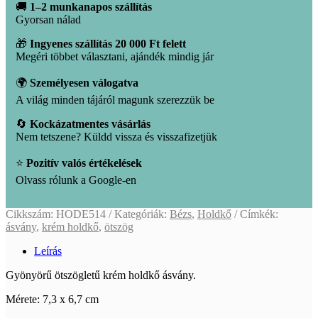
🚚
1–2 munkanapos szállítás
Gyorsan nálad
🎁
Ingyenes szállítás 20 000 Ft felett
Megéri többet választani, ajándék mindig jár
🌍
Személyesen válogatva
A világ minden tájáról magunk szerezzük be
🔄
Kockázatmentes vásárlás
Nem tetszene? Küldd vissza és visszafizetjük
⭐
Pozitív valós értékelések
Olvass rólunk a Google-en
Cikkszám:
HODE514
Kategóriák:
Bézs
,
Holdkő
Címkék:
ásvány
,
krém holdkő
,
ötszög
Leírás
Gyönyörű ötszögletű krém holdkő ásvány.
Mérete: 7,3 x 6,7 cm