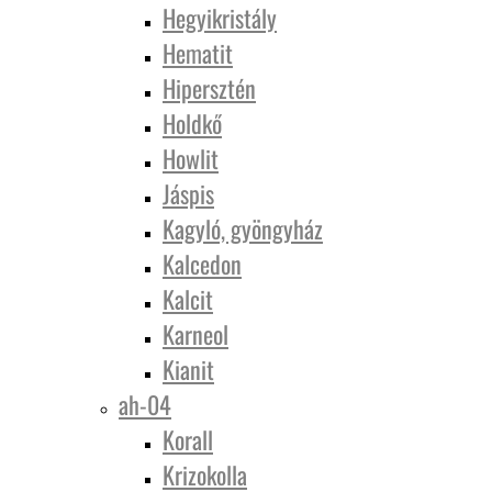
Hegyikristály
Hematit
Hipersztén
Holdkő
Howlit
Jáspis
Kagyló, gyöngyház
Kalcedon
Kalcit
Karneol
Kianit
ah-04
Korall
Krizokolla