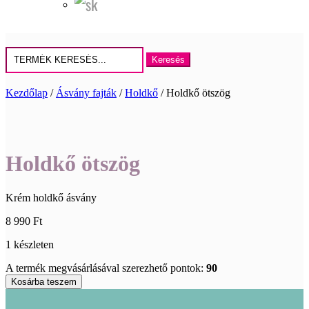
Keresés
erre:
Kezdőlap
/
Ásvány fajták
/
Holdkő
/ Holdkő ötszög
Holdkő ötszög
Krém holdkő ásvány
8 990
Ft
1 készleten
A termék megvásárlásával szerezhető pontok:
90
Holdkő
Kosárba teszem
ötszög
mennyiség