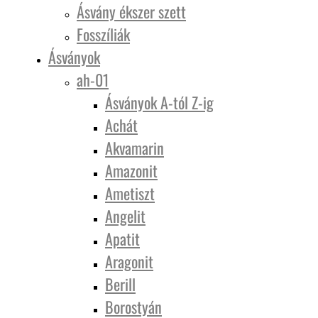
Ásvány ékszer szett
Fosszíliák
Ásványok
ah-01
Ásványok A-tól Z-ig
Achát
Akvamarin
Amazonit
Ametiszt
Angelit
Apatit
Aragonit
Berill
Borostyán