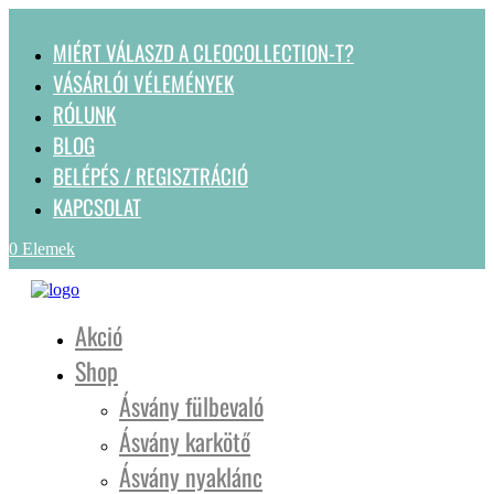
MIÉRT VÁLASZD A CLEOCOLLECTION-T?
VÁSÁRLÓI VÉLEMÉNYEK
RÓLUNK
BLOG
BELÉPÉS / REGISZTRÁCIÓ
KAPCSOLAT
0 Elemek
Akció
Shop
Ásvány fülbevaló
Ásvány karkötő
Ásvány nyaklánc