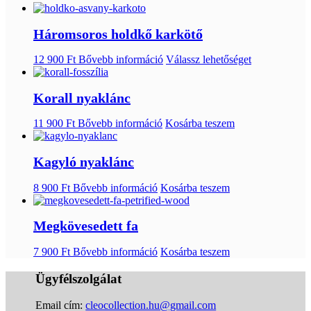
Háromsoros holdkő karkötő
12 900
Ft
Bővebb információ
Válassz lehetőséget
Korall nyaklánc
11 900
Ft
Bővebb információ
Kosárba teszem
Kagyló nyaklánc
8 900
Ft
Bővebb információ
Kosárba teszem
Megkövesedett fa
7 900
Ft
Bővebb információ
Kosárba teszem
Ügyfélszolgálat
Email cím:
cleocollection.hu@gmail.com