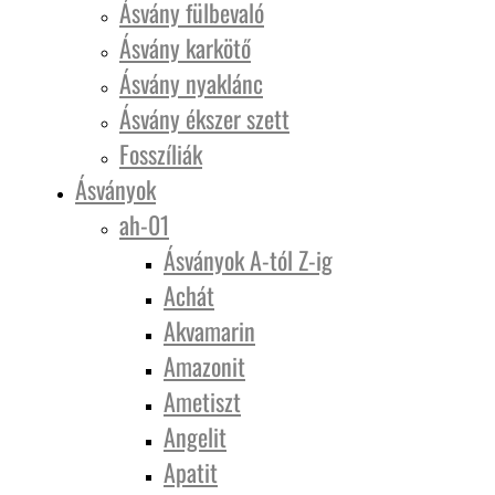
Ásvány fülbevaló
Ásvány karkötő
Ásvány nyaklánc
Ásvány ékszer szett
Fosszíliák
Ásványok
ah-01
Ásványok A-tól Z-ig
Achát
Akvamarin
Amazonit
Ametiszt
Angelit
Apatit