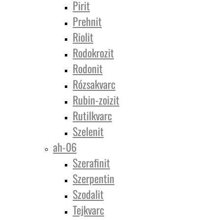
Pirit
Prehnit
Riolit
Rodokrozit
Rodonit
Rózsakvarc
Rubin-zoizit
Rutilkvarc
Szelenit
ah-06
Szerafinit
Szerpentin
Szodalit
Tejkvarc