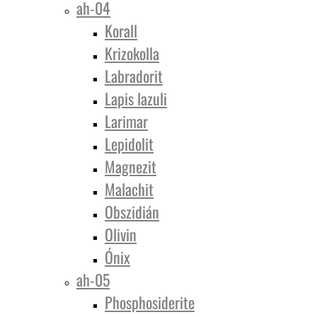
ah-04
Korall
Krizokolla
Labradorit
Lapis lazuli
Larimar
Lepidolit
Magnezit
Malachit
Obszidián
Olivin
Ónix
ah-05
Phosphosiderite