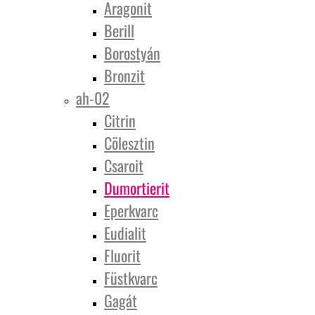
Aragonit
Berill
Borostyán
Bronzit
ah-02
Citrin
Cölesztin
Csaroit
Dumortierit
Eperkvarc
Eudialit
Fluorit
Füstkvarc
Gagát