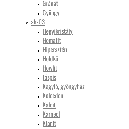
Gránát
Gyöngy
ah-03
Hegyikristály
Hematit
Hipersztén
Holdkő
Howlit
Jáspis
Kagyló, gyöngyház
Kalcedon
Kalcit
Karneol
Kianit