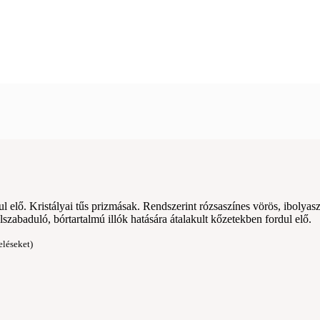
 elő. Kristályai tűs prizmásak. Rendszerint rózsaszínes vörös, ibolyas
zabaduló, bórtartalmú illók hatására átalakult kőzetekben fordul elő.
eléseket)