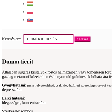
Keresés erre:
Dumortierit
Általában sugaras kristályok rostos halmazaiban vagy tömegesen fordul
gazdag metamorf kőzetekben és benyomuló gránittestek hőhatására fels
Gyógyhatásai:
(nem helyettesítheti, csak kiegészítheti az esetleges orvosi kez
depresszióra
Lelki hatásai:
idegességre, koncentrációra
Szerkezete: rombos