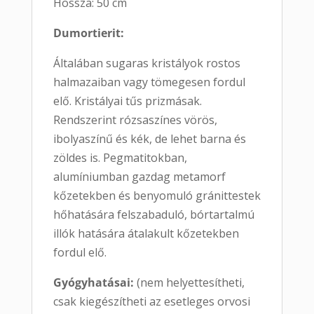
Hossza: 50 cm
Dumortierit:
Általában sugaras kristályok rostos
halmazaiban vagy tömegesen fordul
elő. Kristályai tűs prizmásak.
Rendszerint rózsaszínes vörös,
ibolyaszínű és kék, de lehet barna és
zöldes is. Pegmatitokban,
alumíniumban gazdag metamorf
kőzetekben és benyomuló gránittestek
hőhatására felszabaduló, bórtartalmú
illók hatására átalakult kőzetekben
fordul elő.
Gyógyhatásai:
(nem helyettesítheti,
csak kiegészítheti az esetleges orvosi