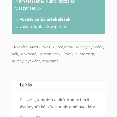
Nem tetszene? Küldd vissza és
visszafizetjük
⭐
Pozitív valós értékelések
Olvass rólunk a Google-en
Cikkszám:
ANYDUM201
Kategóriák:
Ásvány nyaklánc
,
Kék
,
Makramé
,
Dumortierit
Címkék:
dumortierit
,
ásvány
,
nyaklánc
,
makramé
Leírás
Csiszolt, lampion alakú ,dumortierit
ásványból készített makramé nyaklánc.