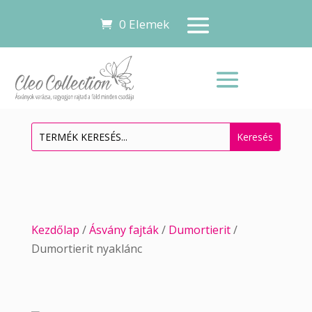
0 Elemek
Kezdőlap
/
Ásvány fajták
/
Dumortierit
/
Dumortierit nyaklánc