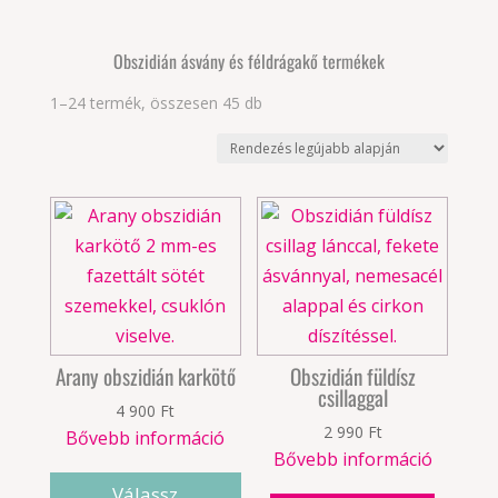
Obszidián ásvány és féldrágakő termékek
Sorted
1–24 termék, összesen 45 db
by
latest
Arany obszidián karkötő
Obszidián füldísz
csillaggal
4 900
Ft
2 990
Ft
Bővebb információ
Bővebb információ
Válassz