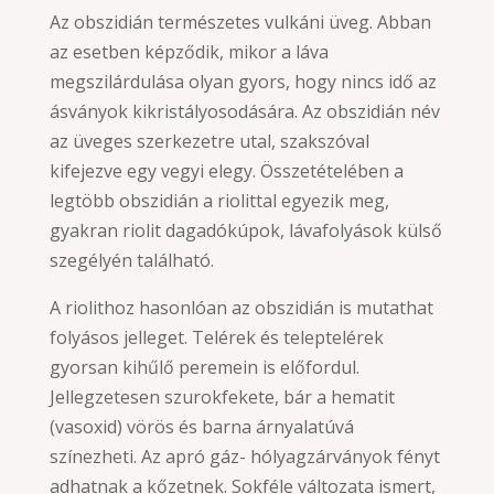
Az obszidián természetes vulkáni üveg. Abban
az esetben képződik, mikor a láva
megszilárdulása olyan gyors, hogy nincs idő az
ásványok kikristályosodására. Az obszidián név
az üveges szerkezetre utal, szakszóval
kifejezve egy vegyi elegy. Összetételében a
legtöbb obszidián a riolittal egyezik meg,
gyakran riolit dagadókúpok, lávafolyások külső
szegélyén található.
A riolithoz hasonlóan az obszidián is mutathat
folyásos jelleget. Telérek és teleptelérek
gyorsan kihűlő peremein is előfordul.
Jellegzetesen szurokfekete, bár a hematit
(vasoxid) vörös és barna árnyalatúvá
színezheti. Az apró gáz- hólyagzárványok fényt
adhatnak a kőzetnek. Sokféle változata ismert,