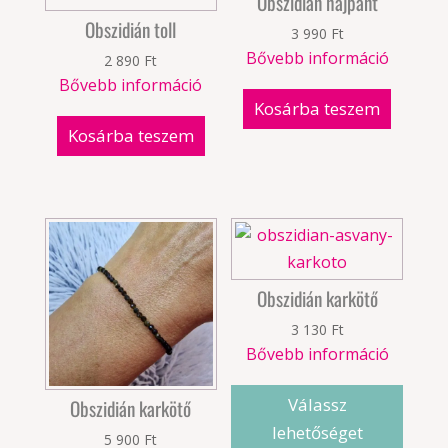
Obszidián hajpánt
Obszidián toll
3 990
Ft
Bővebb információ
2 890
Ft
Bővebb információ
Kosárba teszem
Kosárba teszem
Obszidián karkötő
3 130
Ft
Bővebb információ
Válassz
Obszidián karkötő
lehetőséget
5 900
Ft