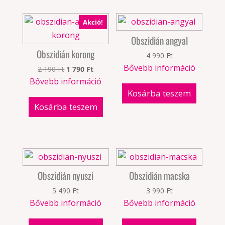
Akció!
Obszidián angyal
Obszidián korong
4 990
Ft
Bővebb információ
Original
Current
2 190
Ft
1 790
Ft
price
price
Bővebb információ
was:
is:
Kosárba teszem
2
1
Kosárba teszem
190 Ft.
790 Ft.
Obszidián nyuszi
Obszidián macska
5 490
Ft
3 990
Ft
Bővebb információ
Bővebb információ