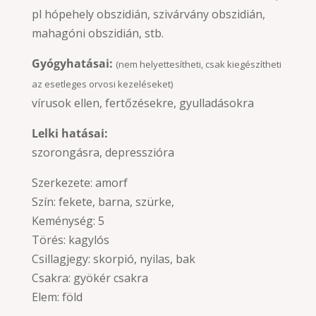
pl hópehely obszidián, szivárvány obszidián,
mahagóni obszidián, stb.
Gyógyhatásai:
(nem helyettesítheti, csak kiegészítheti
az esetleges orvosi kezeléseket)
vírusok ellen, fertőzésekre, gyulladásokra
Lelki hatásai:
szorongásra, depresszióra
Szerkezete: amorf
Szín: fekete, barna, szürke,
Keménység: 5
Törés: kagylós
Csillagjegy: skorpió, nyilas, bak
Csakra: gyökér csakra
Elem: föld