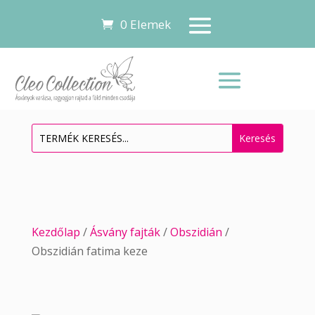
0 Elemek
Kezdőlap
/
Ásvány fajták
/
Obszidián
/
Obszidián fatima keze