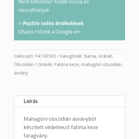
Nem tetszene? Küldd vissza és
visszafizetjük
⭐
Pozitív valós értékelések
Olvass rólunk a Google-en
Cikkszám:
FATKE505
Kategóriák:
Barna
,
Gránát
,
Obszidián
Címkék:
Fatima keze
,
mahagóni obszidián
,
ásvány
Leírás
Mahagóni obszidián ásványból
készített védelmező fatima keze
faragvány.