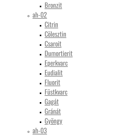
Bronzit
ah-02
Citrin
Cölesztin
Csaroit
Dumortierit
Eperkvarc
Eudialit
Fluorit
Füstkvarc
Gagát
Gránát
Gyöngy
ah-03