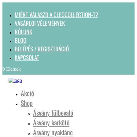
MIÉRT VÁLASZD A CLEOCOLLECTION-T?
VÁSÁRLÓI VÉLEMÉNYEK
RÓLUNK
BLOG
BELÉPÉS / REGISZTRÁCIÓ
KAPCSOLAT
0 Elemek
Akció
Shop
Ásvány fülbevaló
Ásvány karkötő
Ásvány nyaklánc