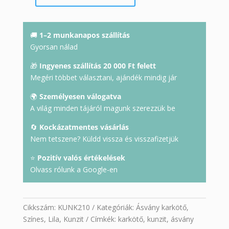
karkötő
mennyiség
🚚
1–2 munkanapos szállítás
Gyorsan nálad
🎁
Ingyenes szállítás 20 000 Ft felett
Megéri többet választani, ajándék mindig jár
🌍
Személyesen válogatva
A világ minden tájáról magunk szerezzük be
🔄
Kockázatmentes vásárlás
Nem tetszene? Küldd vissza és visszafizetjük
⭐
Pozitív valós értékelések
Olvass rólunk a Google-en
Cikkszám:
KUNK210
Kategóriák:
Ásvány karkötő
,
Színes
,
Lila
,
Kunzit
Címkék:
karkötő
,
kunzit
,
ásvány