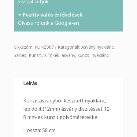
visszafizetjük
⭐
Pozitív valós értékelések
Olvass rólunk a Google-en
Cikkszám:
KUNZ307
Kategóriák:
Ásvány nyaklánc
,
Színes
,
Kunzit
Címkék:
ásvány
,
kunzit
,
nyaklánc
Leírás
Kunzit ásványból készített nyaklánc,
lepidolit (12mm) ásvány díszítéssel. 12-
8 mm-es kunzit golyóméretekkel.
Hossza: 58 cm