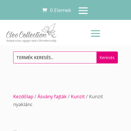
0 Elemek
Kezdőlap
/
Ásvány fajták
/
Kunzit
/ Kunzit
nyaklánc