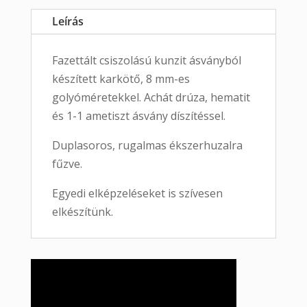
Leírás
Fazettált csiszolású kunzit ásványból
készített karkötő, 8 mm-es
golyóméretekkel. Achát drúza, hematit
és 1-1 ametiszt ásvány díszítéssel.
Duplasoros, rugalmas ékszerhuzalra
fűzve.
Egyedi elképzeléseket is szívesen
elkészítünk.