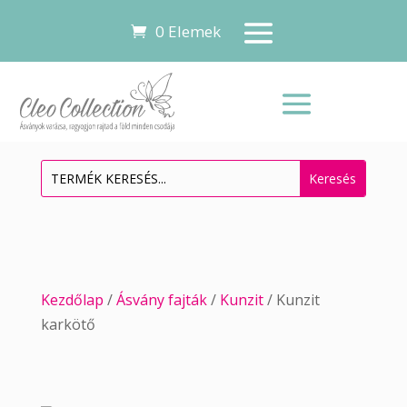
0 Elemek
Kezdőlap
/
Ásvány fajták
/
Kunzit
/ Kunzit
karkötő