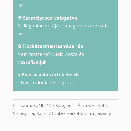
jár
🌍
Személyesen válogatva
A világ minden tájáról magunk szerezzük
be
🔄
Kockázatmentes vásárlás
Nem tetszene? Küldd vissza és
visszafizetjük
⭐
Pozitív valós értékelések
Olvass rólunk a Google-en
Cikkszám:
KUNK212
Kategóriák:
Ásvány karkötő
,
Színes
,
Lila
,
Kunzit
Címkék:
karkötő
,
kunzit
,
ásvány