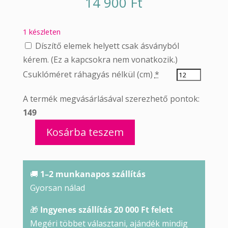
14 900
Ft
1 készleten
Díszítő elemek helyett csak ásványból
kérem. (Ez a kapcsokra nem vonatkozik.)
Csuklóméret ráhagyás nélkül (cm)
*
A termék megvásárlásával szerezhető pontok:
149
Kosárba teszem
Kunzit
karkötő
mennyiség
🚚
1–2 munkanapos szállítás
Gyorsan nálad
🎁
Ingyenes szállítás 20 000 Ft felett
Megéri többet választani, ajándék mindig