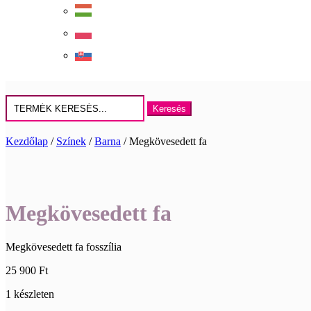
Keresés
erre:
Kezdőlap
/
Színek
/
Barna
/ Megkövesedett fa
Megkövesedett fa
Megkövesedett fa fosszília
25 900
Ft
1 készleten