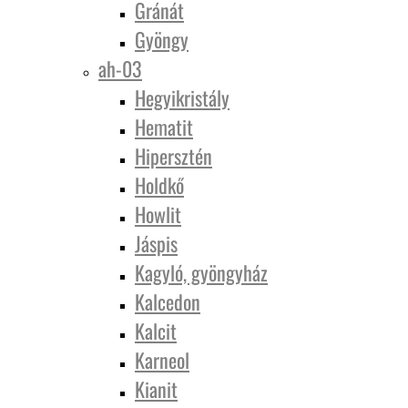
Gránát
Gyöngy
ah-03
Hegyikristály
Hematit
Hipersztén
Holdkő
Howlit
Jáspis
Kagyló, gyöngyház
Kalcedon
Kalcit
Karneol
Kianit