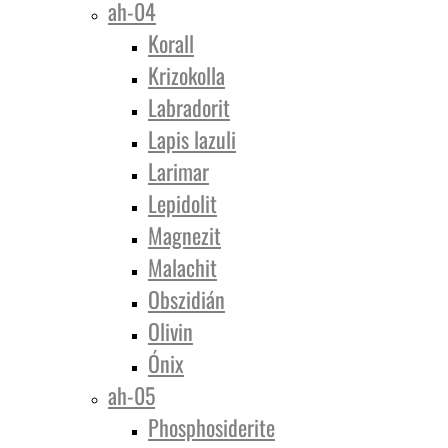
ah-04
Korall
Krizokolla
Labradorit
Lapis lazuli
Larimar
Lepidolit
Magnezit
Malachit
Obszidián
Olivin
Ónix
ah-05
Phosphosiderite