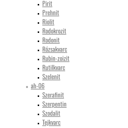
Pirit
Prehnit
Riolit
Rodokrozit
Rodonit
Rózsakvarc
Rubin-zoizit
Rutilkvarc
Szelenit
ah-06
Szerafinit
Szerpentin
Szodalit
Tejkvarc