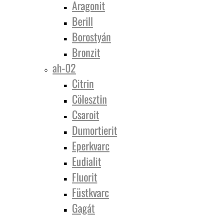
Aragonit
Berill
Borostyán
Bronzit
ah-02
Citrin
Cölesztin
Csaroit
Dumortierit
Eperkvarc
Eudialit
Fluorit
Füstkvarc
Gagát