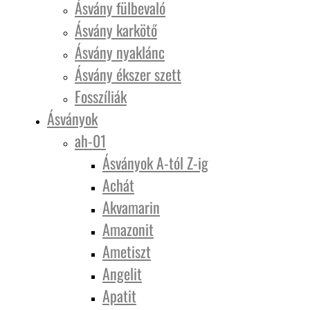
Ásvány fülbevaló
Ásvány karkötő
Ásvány nyaklánc
Ásvány ékszer szett
Fosszíliák
Ásványok
ah-01
Ásványok A-tól Z-ig
Achát
Akvamarin
Amazonit
Ametiszt
Angelit
Apatit