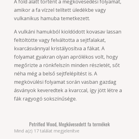
A föld alatt történt a megkövesedési folyamat,
amikor a fa vízzel telített üledékbe vagy
vulkanikus hamuba temetkezett.
A vulkáni hamukból kioldódott kovasav lassan
feltöltötte vagy felváltotta a sejtfalakat,
kvarcásvánnyal kristályosítva a fákat. A
folyamat gyakran olyan aprólékos volt, hogy
megőrizte a rönkfelszín minden részletét, sőt
néha még a belső sejtfelépítést is. A
megkövülési folyamat során vasban gazdag
ásványok keveredtek a kvarccal, így jött létre a
fák ragyogó sokszínűsége.
Petrified Wood, Megkövesedett fa termékek
Sorted
Mind a(z) 17 találat megjelenítve
by