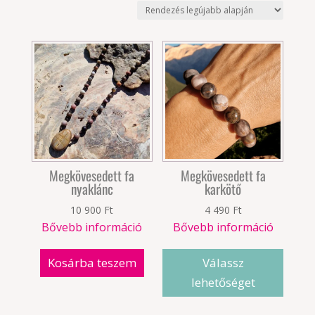
latest
Megkövesedett fa
Megkövesedett fa
nyaklánc
karkötő
10 900
Ft
4 490
Ft
Bővebb információ
Bővebb információ
Kosárba teszem
Válassz
lehetőséget