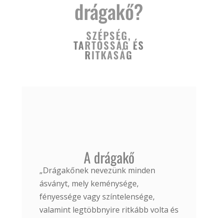
drágakő?
SZÉPSÉG,
TARTÓSSÁG ÉS
RITKASÁG
A drágakő
„Drágakőnek nevezünk minden
ásványt, mely keménysége,
fényessége vagy színtelensége,
valamint legtöbbnyire ritkább volta és