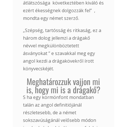
átlátszósága következtében kiváló és
ezért ékességnek dolgozzák fel” ,
mondta egy német szerző.
„Szépség, tartósság és ritkaság, ez a
három dolog jellemzi a drágakő
névvel megkülönböztetett
ásványokat ” e szavakkal meg egy
angol kezdi a drágakövekről írott
könyvecskéjét.
Meghatározzuk vajjon mi
is, hogy mi is a drágakő?
S ha egy körmönfont mondatban
talán az angol definitiójánál
részletesebb, de a német
sokszavúságánál velősebb módon