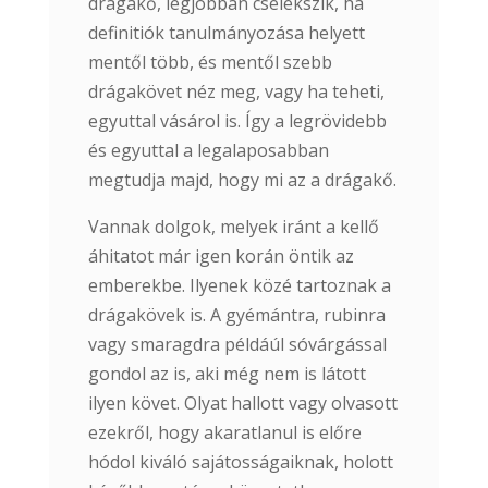
drágakő, legjobban cselekszik, ha
definitiók tanulmányozása helyett
mentől több, és mentől szebb
drágakövet néz meg, vagy ha teheti,
egyuttal vásárol is. Így a legrövidebb
és egyuttal a legalaposabban
megtudja majd, hogy mi az a drágakő.
Vannak dolgok, melyek iránt a kellő
áhitatot már igen korán öntik az
emberekbe. Ilyenek közé tartoznak a
drágakövek is. A gyémántra, rubinra
vagy smaragdra példáúl sóvárgással
gondol az is, aki még nem is látott
ilyen követ. Olyat hallott vagy olvasott
ezekről, hogy akaratlanul is előre
hódol kiváló sajátosságaiknak, holott