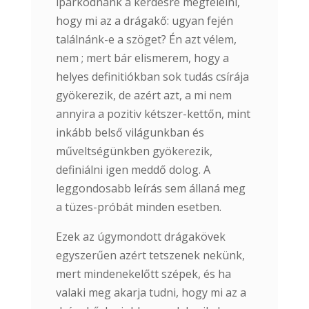
iparkodnánk a kérdésre megfelelni,
hogy mi az a drágakő: ugyan fején
találnánk-e a szöget? Én azt vélem,
nem ; mert bár elismerem, hogy a
helyes definitiókban sok tudás csírája
gyökerezik, de azért azt, a mi nem
annyira a pozitiv kétszer-kettőn, mint
inkább belső világunkban és
műveltségünkben gyökerezik,
definiálni igen meddő dolog. A
leggondosabb leírás sem állaná meg
a tüzes-próbát minden esetben.
Ezek az úgymondott drágakövek
egyszerűen azért tetszenek nekünk,
mert mindenekelőtt szépek, és ha
valaki meg akarja tudni, hogy mi az a