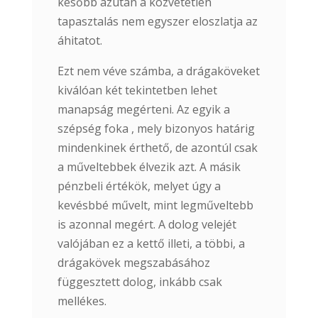
később azután a közvetetlen
tapasztalás nem egyszer eloszlatja az
áhitatot.
Ezt nem véve számba, a drágaköveket
kiválóan két tekintetben lehet
manapság megérteni. Az egyik a
szépség foka , mely bizonyos határig
mindenkinek érthető, de azontúl csak
a műveltebbek élvezik azt. A másik
pénzbeli értékök, melyet úgy a
kevésbbé művelt, mint legműveltebb
is azonnal megért. A dolog velejét
valójában ez a kettő illeti, a többi, a
drágakövek megszabásához
függesztett dolog, inkább csak
mellékes.