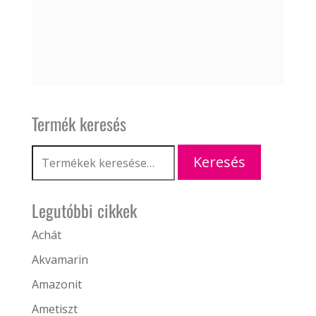
Termék keresés
Keresés
Keresés
a
következőre:
Legutóbbi cikkek
Achát
Akvamarin
Amazonit
Ametiszt