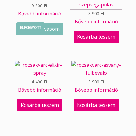
9 900
Ft
Bővebb információ
8 900
Ft
Bővebb információ
ELFOGYOTT
Tovább olvasom
Kosárba teszem
4 490
Ft
3 900
Ft
Bővebb információ
Bővebb információ
Kosárba teszem
Kosárba teszem