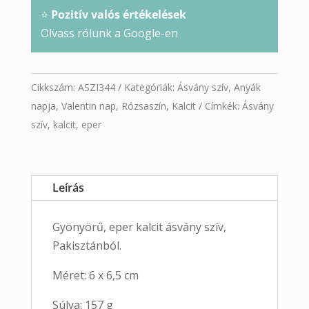
⭐
Pozitív valós értékelések
Olvass rólunk a Google-en
Cikkszám:
ASZI344
Kategóriák:
Ásvány szív
,
Anyák
napja
,
Valentin nap
,
Rózsaszín
,
Kalcit
Címkék:
Ásvány
szív
,
kalcit
,
eper
Leírás
Gyönyörű, eper kalcit ásvány szív,
Pakisztánból.
Méret: 6 x 6,5 cm
Súlya: 157 g