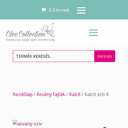
0 Elemek
Kezdőlap
/
Ásvány fajták
/
Kalcit
/ Kalcit szív 6