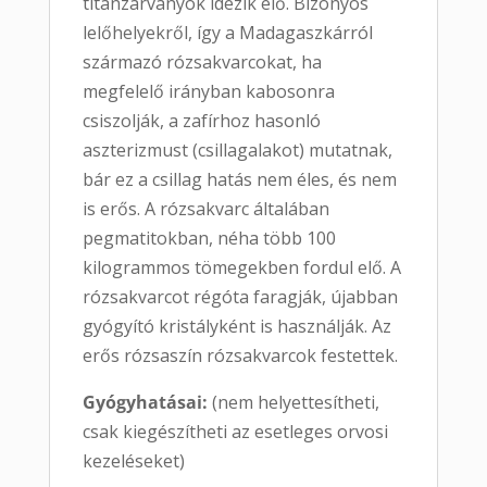
titánzárványok idézik elő. Bizonyos
lelőhelyekről, így a Madagaszkárról
származó rózsakvarcokat, ha
megfelelő irányban kabosonra
csiszolják, a zafírhoz hasonló
aszterizmust (csillagalakot) mutatnak,
bár ez a csillag hatás nem éles, és nem
is erős. A rózsakvarc általában
pegmatitokban, néha több 100
kilogrammos tömegekben fordul elő. A
rózsakvarcot régóta faragják, újabban
gyógyító kristályként is használják. Az
erős rózsaszín rózsakvarcok festettek.
Gyógyhatásai:
(nem helyettesítheti,
csak kiegészítheti az esetleges orvosi
kezeléseket)