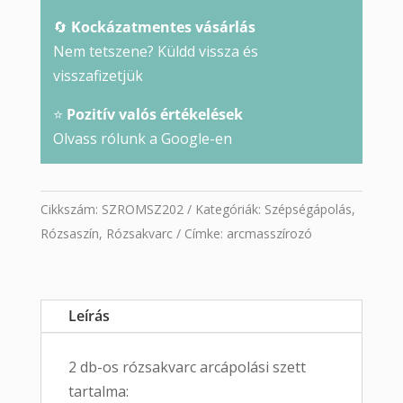
🔄
Kockázatmentes vásárlás
Nem tetszene? Küldd vissza és
visszafizetjük
⭐
Pozitív valós értékelések
Olvass rólunk a Google-en
Cikkszám:
SZROMSZ202
Kategóriák:
Szépségápolás
,
Rózsaszín
,
Rózsakvarc
Címke:
arcmasszírozó
Leírás
2 db-os rózsakvarc arcápolási szett
tartalma: