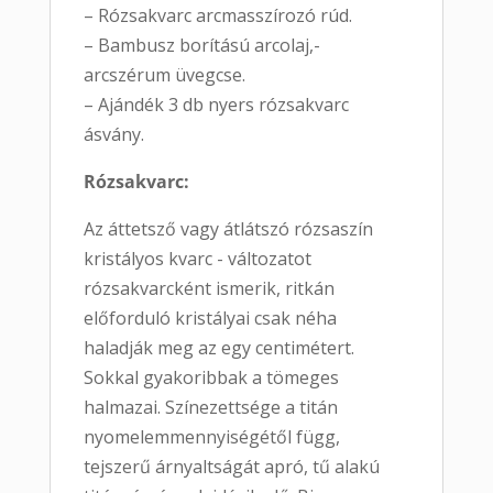
– Rózsakvarc arcmasszírozó rúd.
– Bambusz borítású arcolaj,-
arcszérum üvegcse.
– Ajándék 3 db nyers rózsakvarc
ásvány.
Rózsakvarc:
Az áttetsző vagy átlátszó rózsaszín
kristályos kvarc - változatot
rózsakvarcként ismerik, ritkán
előforduló kristályai csak néha
haladják meg az egy centimétert.
Sokkal gyakoribbak a tömeges
halmazai. Színezettsége a titán
nyomelemmennyiségétől függ,
tejszerű árnyaltságát apró, tű alakú