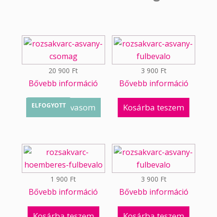
20 900
Ft
3 900
Ft
Bővebb információ
Bővebb információ
ELFOGYOTT
Tovább olvasom
Kosárba teszem
1 900
Ft
3 900
Ft
Bővebb információ
Bővebb információ
Kosárba teszem
Kosárba teszem