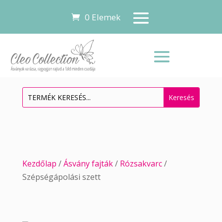
0 Elemek
Kezdőlap
/
Ásvány fajták
/
Rózsakvarc
/
Szépségápolási szett