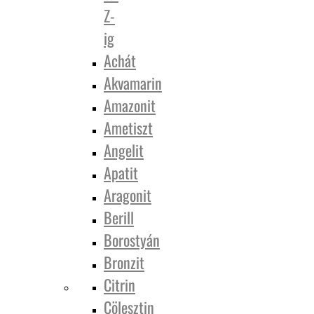
Z-
ig
Achát
Akvamarin
Amazonit
Ametiszt
Angelit
Apatit
Aragonit
Berill
Borostyán
Bronzit
Citrin
Cölesztin