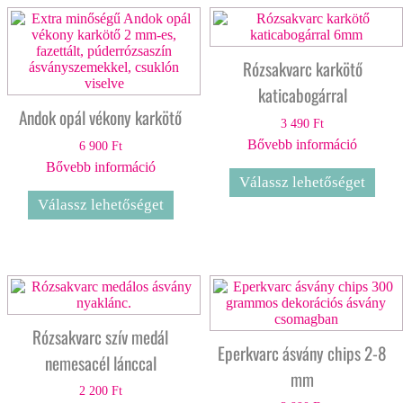
Rózsakvarc karkötő
katicabogárral
Andok opál vékony karkötő
3 490
Ft
Bővebb információ
6 900
Ft
Bővebb információ
Válassz lehetőséget
Válassz lehetőséget
Rózsakvarc szív medál
Eperkvarc ásvány chips 2-8
nemesacél lánccal
mm
2 200
Ft