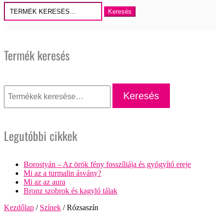
Keresés
erre:
Termék keresés
Keresés
a
Keresés
következőre:
Legutóbbi cikkek
Borostyán – Az örök fény fosszíliája és gyógyító ereje
Mi az a turmalin ásvány?
Mi az az aura
Bronz szobrok és kagyló tálak
Kezdőlap
/
Színek
/ Rózsaszín