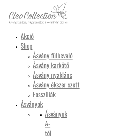
Akció
Shop
Ásvány fülbevaló
Ásvány karkötő
Ásvány nyaklánc
Ásvány ékszer szett
Fosszíliák
Ásványok
Ásványok
A-
tól