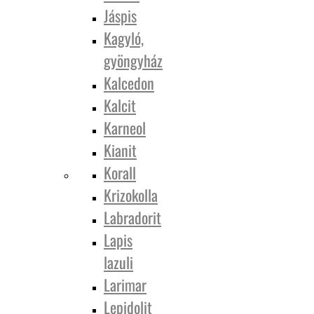
Jáspis
Kagyló,
gyöngyház
Kalcedon
Kalcit
Karneol
Kianit
Korall
Krizokolla
Labradorit
Lapis
lazuli
Larimar
Lepidolit