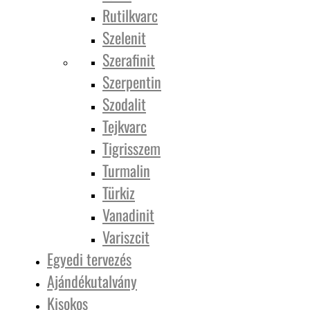
Rutilkvarc
Szelenit
Szerafinit
Szerpentin
Szodalit
Tejkvarc
Tigrisszem
Turmalin
Türkiz
Vanadinit
Variszcit
Egyedi tervezés
Ajándékutalvány
Kisokos