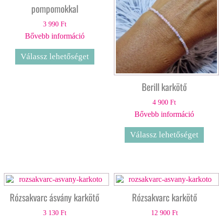
pompomokkal
3 990
Ft
Bővebb információ
Válassz lehetőséget
Berill karkötő
4 900
Ft
Bővebb információ
Válassz lehetőséget
Rózsakvarc ásvány karkötő
Rózsakvarc karkötő
3 130
Ft
12 900
Ft