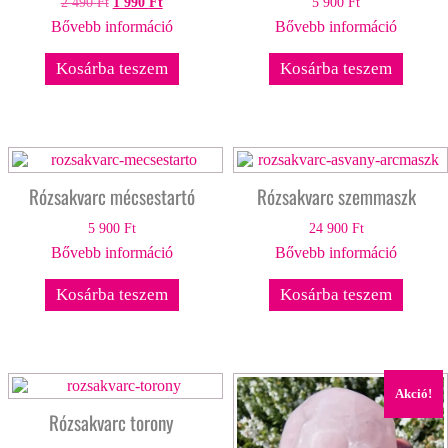
Original
Current
2 490
Ft
1 990
Ft
5 900
Ft
price
price
Bővebb információ
Bővebb információ
was:
is:
2
1
490 Ft.
990 Ft.
Kosárba teszem
Kosárba teszem
Rózsakvarc mécsestartó
Rózsakvarc szemmaszk
5 900
Ft
24 900
Ft
Bővebb információ
Bővebb információ
Kosárba teszem
Kosárba teszem
Akció!
Rózsakvarc torony