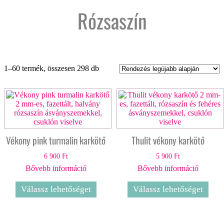
Rózsaszín
Sorted
1–60 termék, összesen 298 db
by
latest
Vékony pink turmalin karkötő
Thulit vékony karkötő
6 900
Ft
5 900
Ft
Bővebb információ
Bővebb információ
Válassz lehetőséget
Válassz lehetőséget