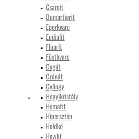
Csaroit
Dumortierit
Eperkvarc
Eudialit
Fluorit
Füstkvarc
Gagát
Gránát
Gyöngy
Hegyikristály
Hematit
Hipersztén
Holdkő
Howlit