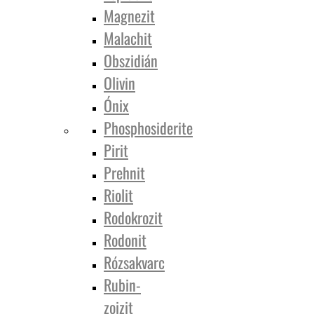
Magnezit
Malachit
Obszidián
Olivin
Ónix
Phosphosiderite
Pirit
Prehnit
Riolit
Rodokrozit
Rodonit
Rózsakvarc
Rubin-
zoizit