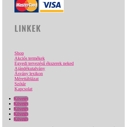
LINKEK
Shop
Akciós termékek
Egyedi tervezésű ékszerek neked
Ajándékutalvány
Ásvány lexikon
Mérettáblázat
Szótár
Kapcsolat
Követés
Követés
Követés
Követés
Követés