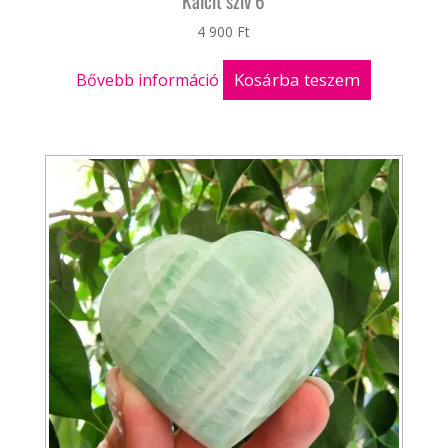
Kalcit szív 6
4 900
Ft
Kosárba teszem
Bővebb információ