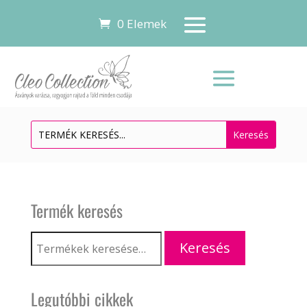
0 Elemek
Termék keresés
Keresés
Keresés
a
következőre:
Legutóbbi cikkek