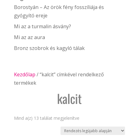
Borostyán – Az örök fény fosszíliája és
gyógyító ereje
Mi az a turmalin ásvány?
Mi az az aura
Bronz szobrok és kagyló tálak
Kezdőlap
/ “kalcit” címkével rendelkező
termékek
kalcit
Sorted
Mind a(z) 13 találat megjelenítve
by
latest