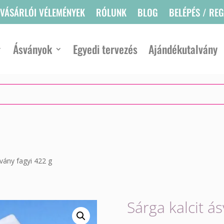
VÁSÁRLÓI VÉLEMÉNYEK
RÓLUNK
BLOG
BELÉPÉS / RE
Ásványok
Egyedi tervezés
Ajándékutalvány
svány fagyi 422 g
Sárga kalcit á