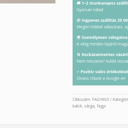
fagyi
🚚
1–2 munkanapos szállít
422
Gyorsan nálad
g
🎁
Ingyenes szállítás 20 00
mennyiség
Megéri többet választani, a
🌍
Személyesen válogatva
A világ minden tájáról mag
🔄
Kockázatmentes vásárl
Nem tetszene? Küldd vissza 
⭐
Pozitív valós értékelése
Olvass rólunk a Google-en
Cikkszám:
FAGY603
Kategór
kalcit
,
sárga
,
fagyi