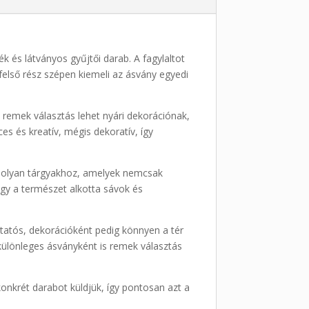
k és látványos gyűjtői darab. A fagylaltot
felső rész szépen kiemeli az ásvány egyedi
 remek választás lehet nyári dekorációnak,
s és kreatív, mégis dekoratív, így
ák olyan tárgyakhoz, amelyek nemcsak
ogy a természet alkotta sávok és
tatós, dekorációként pedig könnyen a tér
különleges ásványként is remek választás
konkrét darabot küldjük, így pontosan azt a