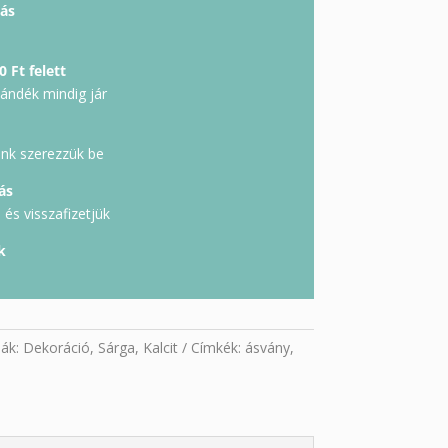
ás
0 Ft felett
jándék mindig jár
unk szerezzük be
ás
és visszafizetjük
k
iák:
Dekoráció
,
Sárga
,
Kalcit
Címkék:
ásvány
,