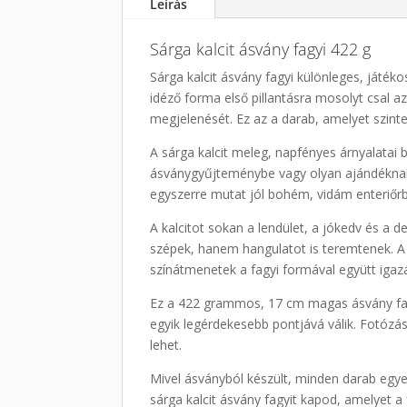
Leírás
Sárga kalcit ásvány fagyi 422 g
Sárga kalcit ásvány fagyi különleges, játéko
idéző forma első pillantásra mosolyt csal a
megjelenését. Ez az a darab, amelyet szinte
A sárga kalcit meleg, napfényes árnyalatai
ásványgyűjteménybe vagy olyan ajándéknak, 
egyszerre mutat jól bohém, vidám enteriőrb
A kalcitot sokan a lendület, a jókedv és a
szépek, hanem hangulatot is teremtenek. A 
színátmenetek a fagyi formával együtt igaz
Ez a 422 grammos, 17 cm magas ásvány fagy
egyik legérdekesebb pontjává válik. Fotóz
lehet.
Mivel ásványból készült, minden darab egyedi
sárga kalcit ásvány fagyit kapod, amelyet a 