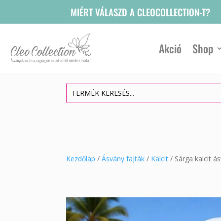
MIÉRT VÁLASZD A CLEOCOLLECTION-T?
Akció
Shop
Kezdőlap
/
Ásvány fajták
/
Kalcit
/ Sárga kalcit á