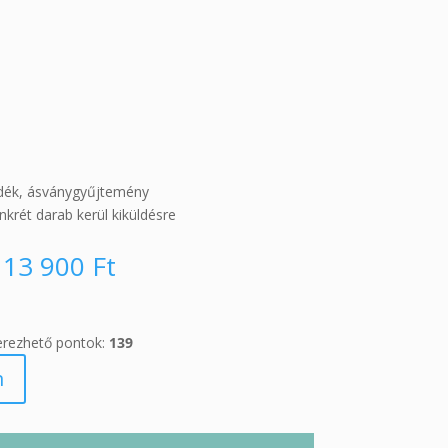
ndék, ásványgyűjtemény
nkrét darab kerül kiküldésre
13 900
Ft
erezhető pontok:
139
m