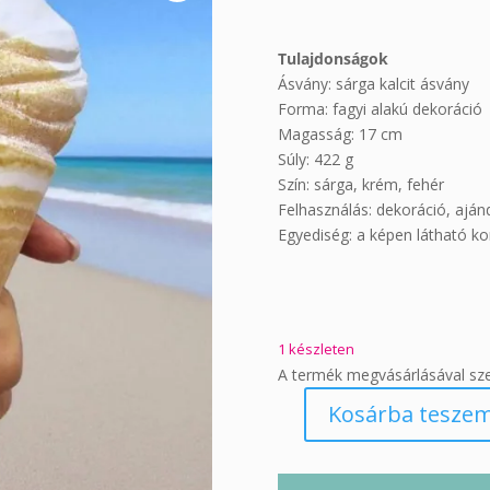
Tulajdonságok
Ásvány: sárga kalcit ásvány
Forma: fagyi alakú dekoráció
Magasság: 17 cm
Súly: 422 g
Szín: sárga, krém, fehér
Felhasználás: dekoráció, ajá
Egyediség: a képen látható ko
1 készleten
A termék megvásárlásával sz
Kosárba tesze
Sárga
kalcit
ásvány