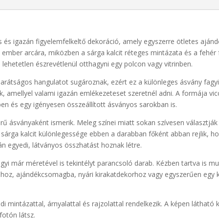
s és igazán figyelemfelkeltő dekoráció, amely egyszerre ötletes ajándé
z ember arcára, miközben a sárga kalcit réteges mintázata és a fehér 
 lehetetlen észrevétlenül otthagyni egy polcon vagy vitrinben.
 barátságos hangulatot sugároznak, ezért ez a különleges ásvány fagyi
amellyel valami igazán emlékezeteset szeretnél adni. A formája vicce
en és egy igényesen összeállított ásványos sarokban is.
 derű ásványaként ismerik. Meleg színei miatt sokan szívesen választj
sárga kalcit különlegessége ebben a darabban főként abban rejlik, h
án egyedi, látványos összhatást hoznak létre.
i már méretével is tekintélyt parancsoló darab. Kézben tartva is mu
áshoz, ajándékcsomagba, nyári kirakatdekorhoz vagy egyszerűen egy 
 mintázattal, árnyalattal és rajzolattal rendelkezik. A képen látható 
fotón látsz.