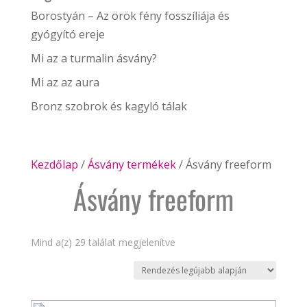
Borostyán – Az örök fény fosszíliája és
gyógyító ereje
Mi az a turmalin ásvány?
Mi az az aura
Bronz szobrok és kagyló tálak
Kezdőlap
/
Ásvány termékek
/ Ásvány freeform
Ásvány freeform
Sorted
Mind a(z) 29 találat megjelenítve
by
latest