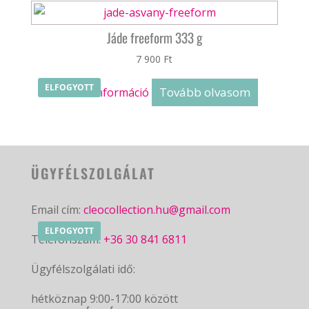
Jáde freeform 333 g
7 900
Ft
ELFOGYOTT
Tovább olvasom
Bővebb információ
ÜGYFÉLSZOLGÁLAT
Email cím:
cleocollection.hu@gmail.com
ELFOGYOTT
Telefonszám:
+36 30 841 6811
Ügyfélszolgálati idő:
hétköznap 9:00-17:00 között