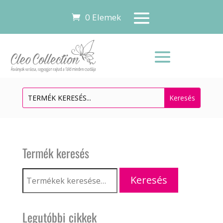
0 Elemek
Termék keresés
Keresés
Keresés
a
következőre:
Legutóbbi cikkek