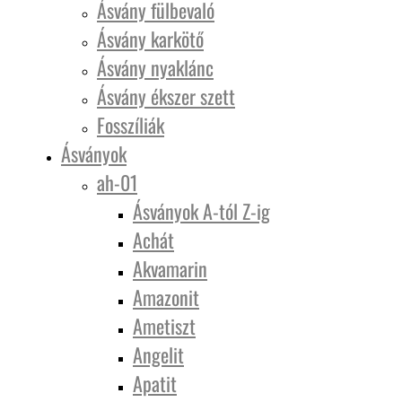
Ásvány fülbevaló
Ásvány karkötő
Ásvány nyaklánc
Ásvány ékszer szett
Fosszíliák
Ásványok
ah-01
Ásványok A-tól Z-ig
Achát
Akvamarin
Amazonit
Ametiszt
Angelit
Apatit