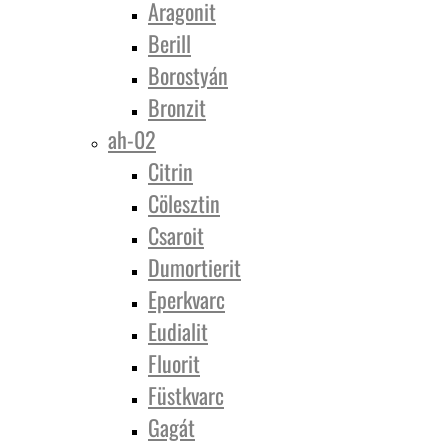
Aragonit
Berill
Borostyán
Bronzit
ah-02
Citrin
Cölesztin
Csaroit
Dumortierit
Eperkvarc
Eudialit
Fluorit
Füstkvarc
Gagát