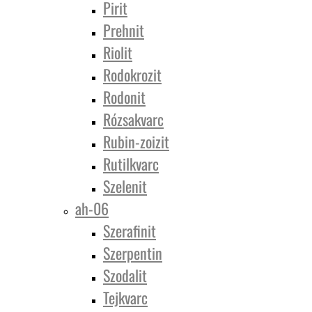
Pirit
Prehnit
Riolit
Rodokrozit
Rodonit
Rózsakvarc
Rubin-zoizit
Rutilkvarc
Szelenit
ah-06
Szerafinit
Szerpentin
Szodalit
Tejkvarc