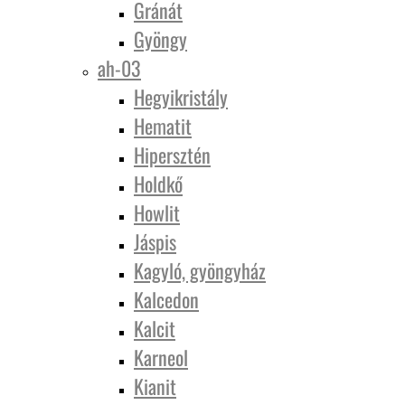
Gránát
Gyöngy
ah-03
Hegyikristály
Hematit
Hipersztén
Holdkő
Howlit
Jáspis
Kagyló, gyöngyház
Kalcedon
Kalcit
Karneol
Kianit