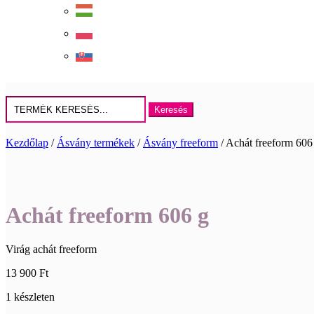
Keresés
erre:
Kezdőlap
/
Ásvány termékek
/
Ásvány freeform
/ Achát freeform 606
Achát freeform 606 g
Virág achát freeform
13 900
Ft
1 készleten