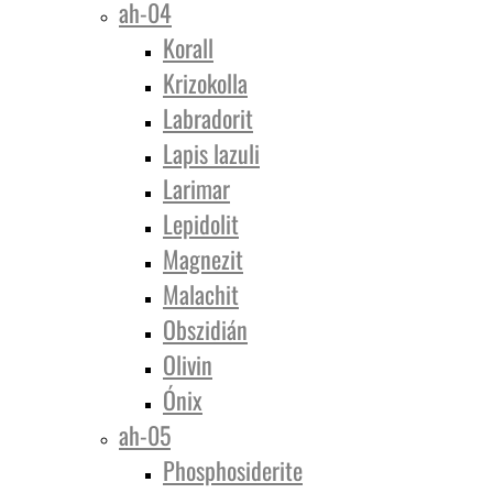
ah-04
Korall
Krizokolla
Labradorit
Lapis lazuli
Larimar
Lepidolit
Magnezit
Malachit
Obszidián
Olivin
Ónix
ah-05
Phosphosiderite