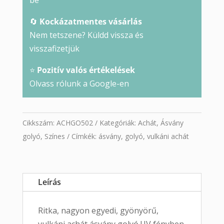
be
🔄
Kockázatmentes vásárlás
Nem tetszene? Küldd vissza és
visszafizetjük
⭐
Pozitív valós értékelések
Olvass rólunk a Google-en
Cikkszám:
ACHGO502
Kategóriák:
Achát
,
Ásvány
golyó
,
Színes
Címkék:
ásvány
,
golyó
,
vulkáni achát
Leírás
Ritka, nagyon egyedi, gyönyörű,