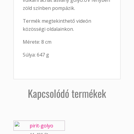
vulkáni achát ásvány golyó.UV fényben
zöld színben pompázik.
Termék megtekinthető videón
közösségi oldalainkon.
Mérete: 8 cm
Súlya: 647 g
Kapcsolódó termékek