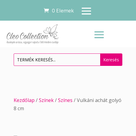
0 Elemek
Kezdőlap
/
Színek
/
Színes
/ Vulkáni achát golyó
8 cm