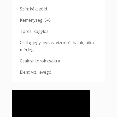
Szín: kék, zöld
Keménység: 5-6
Törés: kagylós
Csillagjegy: nyilas, vízöntő, halak, bika,
mérleg
Csakra: torok csakra
Elem: víz, levegő