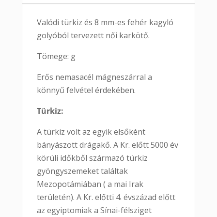
Valódi türkiz és 8 mm-es fehér kagyló
golyóból tervezett női karkötő.
Tömege: g
Erős nemasacél mágneszárral a
könnyű felvétel érdekében.
Türkiz:
A türkiz volt az egyik elsőként
bányászott drágakő. A Kr. előtt 5000 év
körüli időkből származó türkiz
gyöngyszemeket találtak
Mezopotámiában ( a mai Irak
területén). A Kr. előtti 4. évszázad előtt
az egyiptomiak a Sínai-félsziget