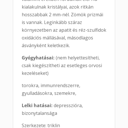
kialakulnak kristályai, azok ritkán
hosszabbak 2 mm-nél. Zömök prizmái
is vannak. Leginkább száraz
környezetben az apatit és réz-szulfidok
oxidációs mállásával, másodlagos
ásványként keletkezik.
Gyógyhatásai:
(nem helyettesítheti,
csak kiegészítheti az esetleges orvosi
kezeléseket)
torokra, immunrendszerre,
gyulladásokra, szemekre,
Lelki hatásai:
depresszióra,
bizonytalansága
Szerkezete: triklin