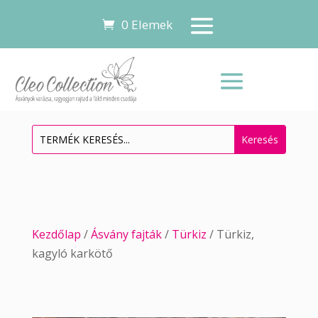
0 Elemek
Kezdőlap
/
Ásvány fajták
/
Türkiz
/ Türkiz,
kagyló karkötő