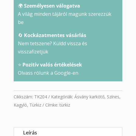
🌍
Személyesen válogatva
A világ minden tájáról magunk szerezzük
be
🔄
Kockázatmentes vásárlás
Nem tetszene? Küldd vissza és
visszafizetjük
⭐
Pozitív valós értékelések
Olvass rólunk a Google-en
Cikkszám:
TK204
Kategóriák:
Ásvány karkötő
,
Színes
,
Kagyló
,
Türkiz
Címke:
türkiz
Leírás