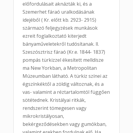
előfordulásait aknázták ki, és a
Szemerhet fáraó uralkodásának
idejéből ( Kr. előtt kb. 2923- 2915)
származó feljegyzések munkások
ezreit foglalkoztató kiterjedt
bányaműveletekről tudósítanak. ll.
Szeszósztrisz fáraó (Kr.e. 1844- 1837)
pompás türkizzel ékesített melldísze
ma New Yorkban, a Metropolitan
Múzeumban látható. A türkiz színei az
égszínkéktől a zöldig változnak, és a
vas- valamint a réztartalomtól függően
sötétednek. Kristályai ritkák,
rendszerint tömegesen vagy
mikrokristályosan,
bekérgeződésekben vagy gumókban,
valamint erekben fordulnak elő. Ha