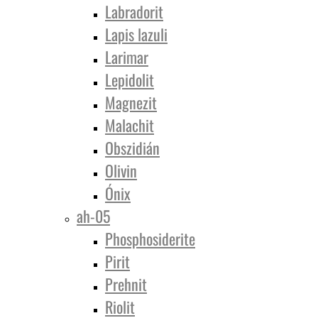
Labradorit
Lapis lazuli
Larimar
Lepidolit
Magnezit
Malachit
Obszidián
Olivin
Ónix
ah-05
Phosphosiderite
Pirit
Prehnit
Riolit