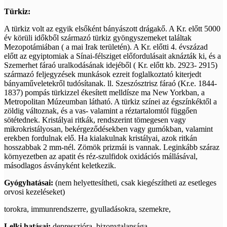
Türkiz:
A türkiz volt az egyik elsőként bányászott drágakő. A Kr. előtt 5000
év körüli időkből származó türkiz gyöngyszemeket találtak
Mezopotámiában ( a mai Irak területén). A Kr. előtti 4. évszázad
előtt az egyiptomiak a Sínai-félsziget előfordulásait aknázták ki, és a
Szemerhet fáraó uralkodásának idejéből ( Kr. előtt kb. 2923- 2915)
származó feljegyzések munkások ezreit foglalkoztató kiterjedt
bányaműveletekről tudósítanak. ll. Szeszósztrisz fáraó (Kr.e. 1844-
1837) pompás türkizzel ékesített melldísze ma New Yorkban, a
Metropolitan Múzeumban látható. A türkiz színei az égszínkéktől a
zöldig változnak, és a vas- valamint a réztartalomtól függően
sötétednek. Kristályai ritkák, rendszerint tömegesen vagy
mikrokristályosan, bekérgeződésekben vagy gumókban, valamint
erekben fordulnak elő. Ha kialakulnak kristályai, azok ritkán
hosszabbak 2 mm-nél. Zömök prizmái is vannak. Leginkább száraz
környezetben az apatit és réz-szulfidok oxidációs mállásával,
másodlagos ásványként keletkezik.
Gyógyhatásai:
(nem helyettesítheti, csak kiegészítheti az esetleges
orvosi kezeléseket)
torokra, immunrendszerre, gyulladásokra, szemekre,
Lelki hatásai:
depresszióra, bizonytalansága