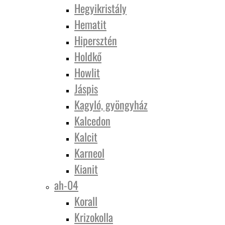
Hegyikristály
Hematit
Hipersztén
Holdkő
Howlit
Jáspis
Kagyló, gyöngyház
Kalcedon
Kalcit
Karneol
Kianit
ah-04
Korall
Krizokolla