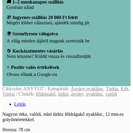
🚚
1–2 munkanapos szállítás
Gyorsan nálad
🎁
Ingyenes szállítás 20 000 Ft felett
Megéri többet választani, ajándék mindig jár
🌍
Személyesen válogatva
A világ minden tájáról magunk szerezzük be
🔄
Kockázatmentes vásárlás
Nem tetszene? Küldd vissza és visszafizetjük
⭐
Pozitív valós értékelések
Olvass rólunk a Google-en
Cikkszám:
ANYT237
Kategóriák:
Ásvány nyaklánc
,
Türkiz
,
Kék
,
Türkiz
Címkék:
féldrágakő
,
türkiz
,
ásvány
,
nyaklánc
,
valódi
Leírás
Nagyon ritka, valódi, iráni türkiz féldrágakő nyaklánc, 12 mm-es
golyóméretekkel.
Hossza: 78 cm