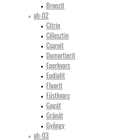
Bronzit
ah-02
Citrin
Cölesztin
Csaroit
Dumortierit
Eperkvarc
Eudialit
Fluorit
Füstkvarc
Gagát
Gránát
Gyöngy
ah-03