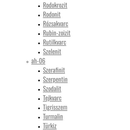
Rodokrozit
Rodonit
Rózsakvarc
Rubin-zoizit
Rutilkvarc
Szelenit
ah-06
Szerafinit
Szerpentin
Szodalit
Tejkvarc
Tigrisszem
Turmalin
Türkiz