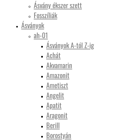
Ásvány ékszer szett
Fosszíliák
Ásványok
ah-01
Ásványok A-tól Z-ig
Achát
Akvamarin
Amazonit
Ametiszt
Angelit
Apatit
Aragonit
Berill
Borostyán