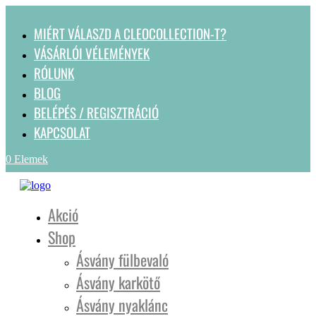
MIÉRT VÁLASZD A CLEOCOLLECTION-T?
VÁSÁRLÓI VÉLEMÉNYEK
RÓLUNK
BLOG
BELÉPÉS / REGISZTRÁCIÓ
KAPCSOLAT
0 Elemek
Akció
Shop
Ásvány fülbevaló
Ásvány karkötő
Ásvány nyaklánc