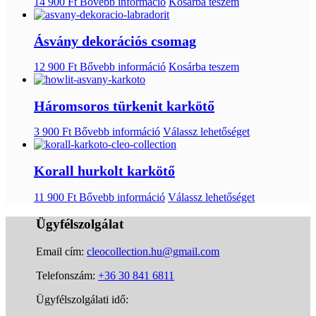
14 900
Ft
Bővebb információ
Kosárba teszem
Ásvány dekorációs csomag
12 900
Ft
Bővebb információ
Kosárba teszem
Háromsoros türkenit karkötő
3 900
Ft
Bővebb információ
Válassz lehetőséget
Korall hurkolt karkötő
11 900
Ft
Bővebb információ
Válassz lehetőséget
Ügyfélszolgálat
Email cím:
cleocollection.hu@gmail.com
Telefonszám:
+36 30 841 6811
Ügyfélszolgálati idő: