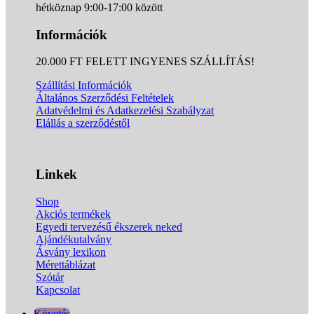
hétköznap 9:00-17:00 között
Információk
20.000 FT FELETT INGYENES SZÁLLÍTÁS!
Szállítási Információk
Általános Szerződési Feltételek
Adatvédelmi és Adatkezelési Szabályzat
Elállás a szerződéstől
Linkek
Shop
Akciós termékek
Egyedi tervezésű ékszerek neked
Ajándékutalvány
Ásvány lexikon
Mérettáblázat
Szótár
Kapcsolat
Követés