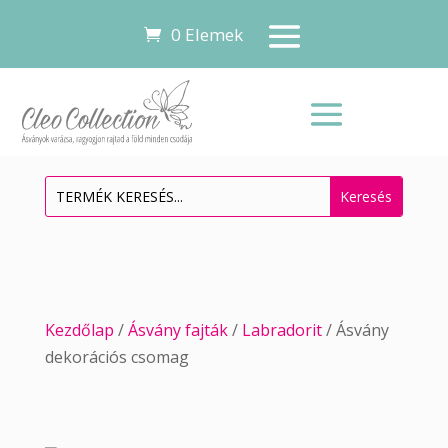
0 Elemek
Kezdőlap
/
Ásvány fajták
/
Labradorit
/ Ásvány
dekorációs csomag