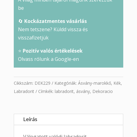
be
🔄
Kockázatmentes vásárlás
Nem tetszene? Küldd vissza és
visszafizetjük
⭐
Pozitív valós értékelések
Olvass rólunk a Google-en
Cikkszám:
DEK229
Kategóriák:
Ásvány-marokkő
,
Kék
,
Labradorit
Címkék:
labradorit
,
ásvány
,
Dekoracio
Leírás
Válogatott valódi labradorit