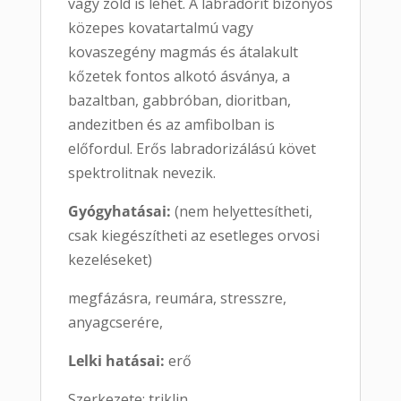
vagy zöld is lehet. A labradorit bizonyos
közepes kovatartalmú vagy
kovaszegény magmás és átalakult
kőzetek fontos alkotó ásványa, a
bazaltban, gabbróban, dioritban,
andezitben és az amfibolban is
előfordul. Erős labradorizálású követ
spektrolitnak nevezik.
Gyógyhatásai:
(nem helyettesítheti,
csak kiegészítheti az esetleges orvosi
kezeléseket)
megfázásra, reumára, stresszre,
anyagcserére,
Lelki hatásai:
erő
Szerkezete: triklin