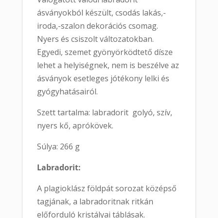
ásványokból készült, csodás lakás,-
iroda,-szalon dekorációs csomag.
Nyers és csiszolt változatokban.
Egyedi, szemet gyönyörködtető dísze
lehet a helyiségnek, nem is beszélve az
ásványok esetleges jótékony lelki és
gyógyhatásairól.
Szett tartalma: labradorit golyó, szív,
nyers kő, aprókövek.
Súlya: 266 g
Labradorit:
A plagioklász földpát sorozat középső
tagjának, a labradoritnak ritkán
előforduló kristályai táblásak.