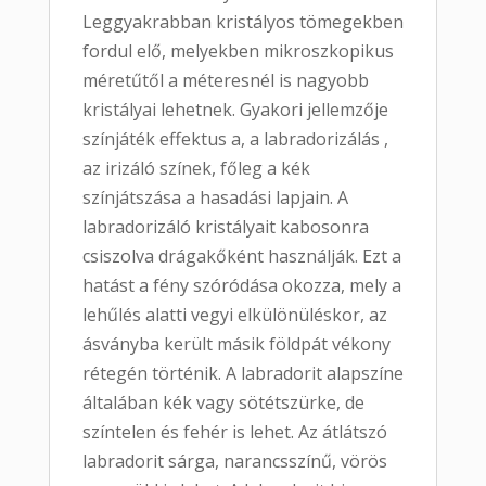
Leggyakrabban kristályos tömegekben
fordul elő, melyekben mikroszkopikus
méretűtől a méteresnél is nagyobb
kristályai lehetnek. Gyakori jellemzője
színjáték effektus a, a labradorizálás ,
az irizáló színek, főleg a kék
színjátszása a hasadási lapjain. A
labradorizáló kristályait kabosonra
csiszolva drágakőként használják. Ezt a
hatást a fény szóródása okozza, mely a
lehűlés alatti vegyi elkülönüléskor, az
ásványba került másik földpát vékony
rétegén történik. A labradorit alapszíne
általában kék vagy sötétszürke, de
színtelen és fehér is lehet. Az átlátszó
labradorit sárga, narancsszínű, vörös