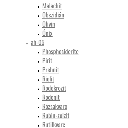
Malachit
Obszidián
Olivin
Ónix
ah-05
Phosphosiderite
Pirit
Prehnit
Riolit
Rodokrozit
Rodonit
Rózsakvarc
Rubin-zoizit
Rutilkvarc