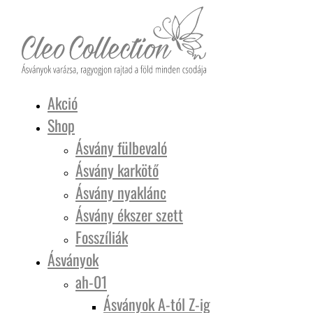
Akció
Shop
Ásvány fülbevaló
Ásvány karkötő
Ásvány nyaklánc
Ásvány ékszer szett
Fosszíliák
Ásványok
ah-01
Ásványok A-tól Z-ig