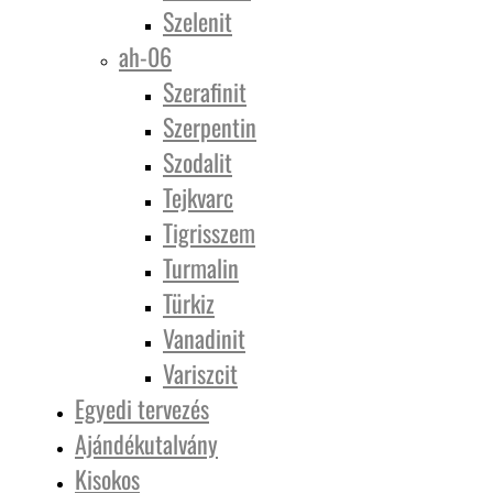
Szelenit
ah-06
Szerafinit
Szerpentin
Szodalit
Tejkvarc
Tigrisszem
Turmalin
Türkiz
Vanadinit
Variszcit
Egyedi tervezés
Ajándékutalvány
Kisokos