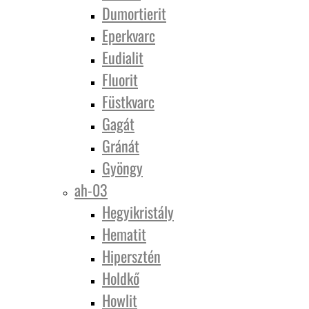
Dumortierit
Eperkvarc
Eudialit
Fluorit
Füstkvarc
Gagát
Gránát
Gyöngy
ah-03
Hegyikristály
Hematit
Hipersztén
Holdkő
Howlit