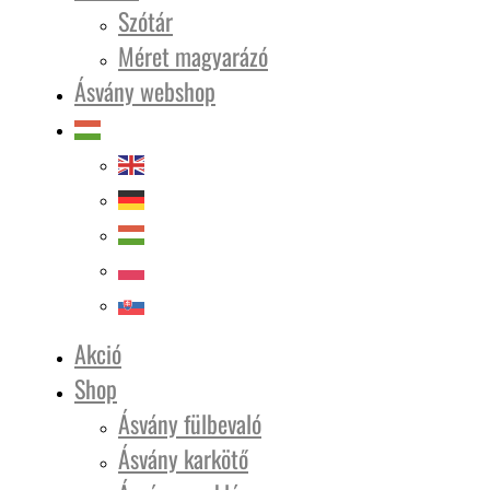
Szótár
Méret magyarázó
Ásvány webshop
Akció
Shop
Ásvány fülbevaló
Ásvány karkötő