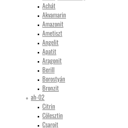
Achát
Akvamarin
Amazonit
Ametiszt
Angelit
Apatit
Aragonit
Berill
Borostyán
Bronzit
ah-02
Citrin
Cölesztin
Csaroit