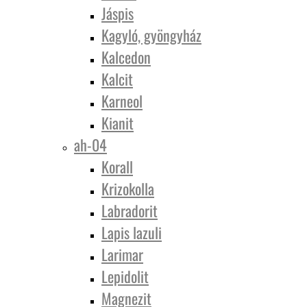
Jáspis
Kagyló, gyöngyház
Kalcedon
Kalcit
Karneol
Kianit
ah-04
Korall
Krizokolla
Labradorit
Lapis lazuli
Larimar
Lepidolit
Magnezit