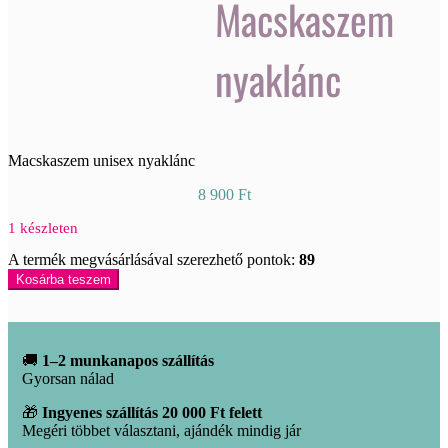
Macskaszem
nyaklánc
Macskaszem unisex nyaklánc
8 900
Ft
1 készleten
A termék megvásárlásával szerezhető pontok:
89
Macskaszem
Kosárba teszem
nyaklánc
mennyiség
🚚
1–2 munkanapos szállítás
Gyorsan nálad
🎁
Ingyenes szállítás 20 000 Ft felett
Megéri többet választani, ajándék mindig jár