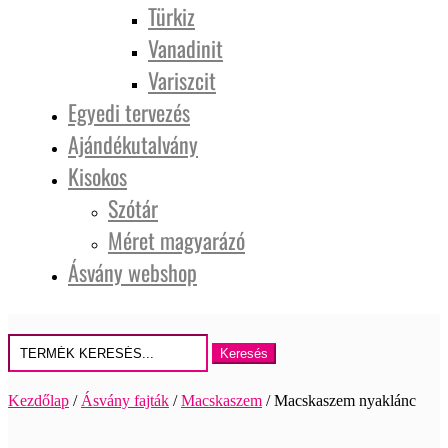
Türkiz
Vanadinit
Variszcit
Egyedi tervezés
Ajándékutalvány
Kisokos
Szótár
Méret magyarázó
Ásvány webshop
Keresés
erre:
Kezdőlap
/
Ásvány fajták
/
Macskaszem
/ Macskaszem nyaklánc