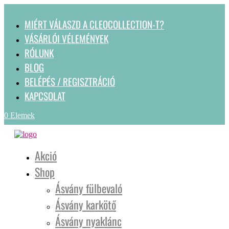
MIÉRT VÁLASZD A CLEOCOLLECTION-T?
VÁSÁRLÓI VÉLEMÉNYEK
RÓLUNK
BLOG
BELÉPÉS / REGISZTRÁCIÓ
KAPCSOLAT
0 Elemek
Akció
Shop
Ásvány fülbevaló
Ásvány karkötő
Ásvány nyaklánc