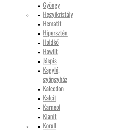
Gyöngy
Hegyikristály
Hematit
Hipersztén
Holdkő
Howlit
Jáspis
Kagyló,
gyöngyház
Kalcedon
Kalcit
Karneol
Kianit
Korall