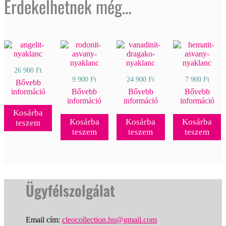
Érdekelhetnek még…
26 900
Ft
9 900
Ft
24 900
Ft
7 900
Ft
Bővebb
információ
Bővebb
Bővebb
Bővebb
információ
információ
információ
Kosárba
Kosárba
Kosárba
Kosárba
teszem
teszem
teszem
teszem
Ügyfélszolgálat
Email cím:
cleocollection.hu@gmail.com