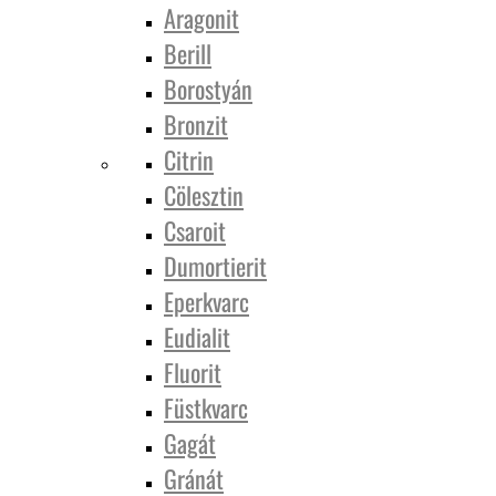
Aragonit
Berill
Borostyán
Bronzit
Citrin
Cölesztin
Csaroit
Dumortierit
Eperkvarc
Eudialit
Fluorit
Füstkvarc
Gagát
Gránát