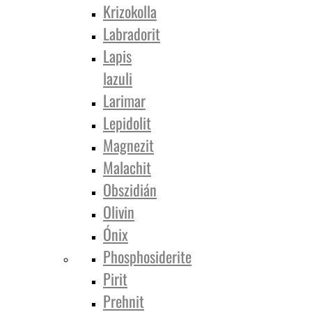
Krizokolla
Labradorit
Lapis
lazuli
Larimar
Lepidolit
Magnezit
Malachit
Obszidián
Olivin
Ónix
Phosphosiderite
Pirit
Prehnit