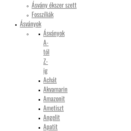
Ásvány ékszer szett
Fosszíliák
Ásványok
Ásványok
A-
tól
Z-
ig
Achát
Akvamarin
Amazonit
Ametiszt
Angelit
Apatit