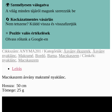
🌍
Személyesen válogatva
A világ minden tájáról magunk szerezzük be
🔄
Kockázatmentes vásárlás
Nem tetszene? Küldd vissza és visszafizetjük
⭐
Pozitív valós értékelések
Olvass rólunk a Google-en
Cikkszám:
ANYMA201
Kategóriák:
Ásvány ékszerek
,
Ásvány
nyaklánc
,
Makramé
,
Bordó
,
Barna
,
Macskaszem
Címkék:
nyaklánc
,
Macskaszem
Leírás
Macskaszem ásvány makramé nyaklánc.
Hossza: 50 cm
Tömege: 25 g