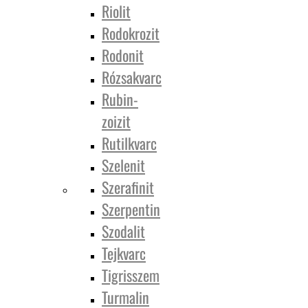
Riolit
Rodokrozit
Rodonit
Rózsakvarc
Rubin-
zoizit
Rutilkvarc
Szelenit
Szerafinit
Szerpentin
Szodalit
Tejkvarc
Tigrisszem
Turmalin