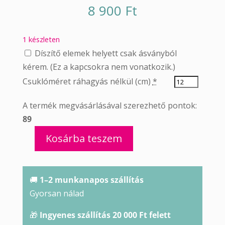
8 900
Ft
1 készleten
Díszítő elemek helyett csak ásványból
kérem. (Ez a kapcsokra nem vonatkozik.)
Csuklóméret ráhagyás nélkül (cm)
*
A termék megvásárlásával szerezhető pontok:
89
Kosárba teszem
Rózsakvarc
karkötő
ametiszttel
🚚
1–2 munkanapos szállítás
mennyiség
Gyorsan nálad
🎁
Ingyenes szállítás 20 000 Ft felett