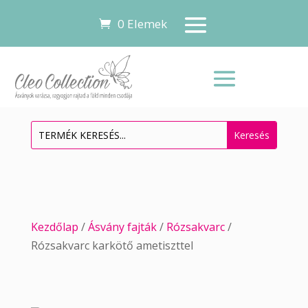
0 Elemek
Kezdőlap
/
Ásvány fajták
/
Rózsakvarc
/
Rózsakvarc karkötő ametiszttel