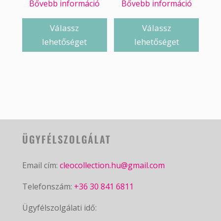
Bővebb információ
Bővebb információ
Válassz
Válassz
lehetőséget
lehetőséget
ÜGYFÉLSZOLGÁLAT
Email cím:
cleocollection.hu@gmail.com
Telefonszám:
+36 30 841 6811
Ügyfélszolgálati idő: