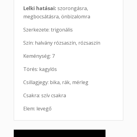
Lelki hatásai:
szorongásra,
megbocsátásra, önbizalomra
Szerkezete: trigonális
Szín: halvány rózsaszín, rózsaszín
Keménység: 7
Törés: kagylós
Csillagjegy: bika, rák, mérleg
Csakra: szív csakra
Elem: levegő