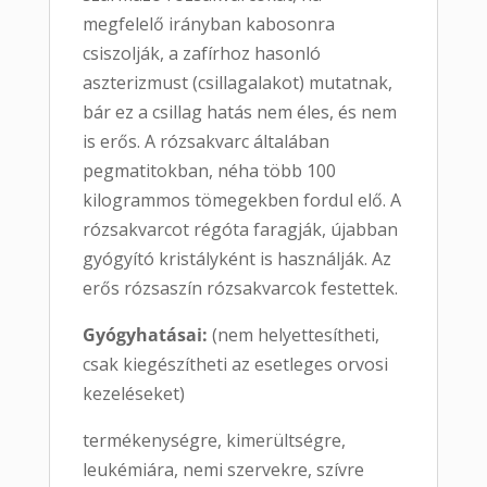
megfelelő irányban kabosonra
csiszolják, a zafírhoz hasonló
aszterizmust (csillagalakot) mutatnak,
bár ez a csillag hatás nem éles, és nem
is erős. A rózsakvarc általában
pegmatitokban, néha több 100
kilogrammos tömegekben fordul elő. A
rózsakvarcot régóta faragják, újabban
gyógyító kristályként is használják. Az
erős rózsaszín rózsakvarcok festettek.
Gyógyhatásai:
(nem helyettesítheti,
csak kiegészítheti az esetleges orvosi
kezeléseket)
termékenységre, kimerültségre,
leukémiára, nemi szervekre, szívre