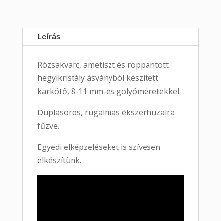
Leírás
Rózsakvarc, ametiszt és roppantott
hegyikristály ásványból készített
karkötő, 8-11 mm-es golyóméretekkel.
Duplasoros, rugalmas ékszerhuzalra
fűzve.
Egyedi elképzeléseket is szívesen
elkészítünk.