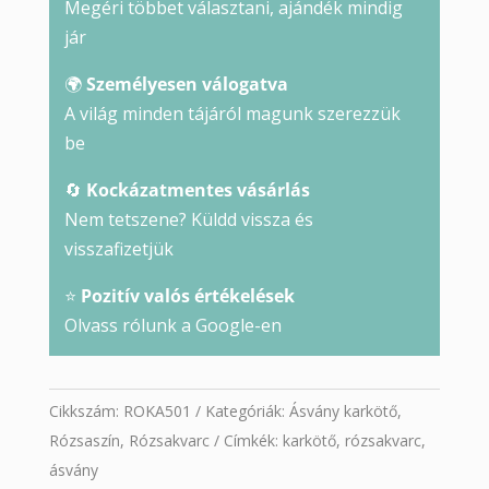
Megéri többet választani, ajándék mindig
jár
🌍
Személyesen válogatva
A világ minden tájáról magunk szerezzük
be
🔄
Kockázatmentes vásárlás
Nem tetszene? Küldd vissza és
visszafizetjük
⭐
Pozitív valós értékelések
Olvass rólunk a Google-en
Cikkszám:
ROKA501
Kategóriák:
Ásvány karkötő
,
Rózsaszín
,
Rózsakvarc
Címkék:
karkötő
,
rózsakvarc
,
ásvány