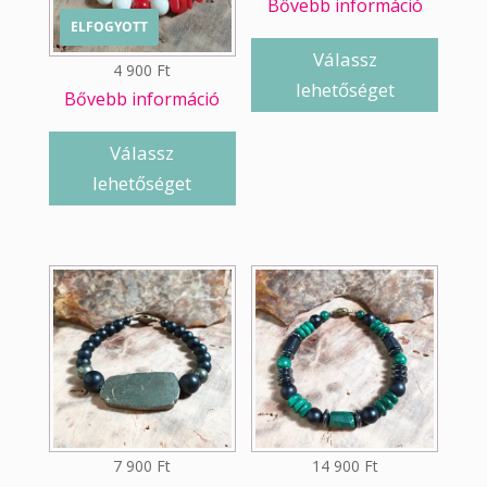
Bővebb információ
ELFOGYOTT
Válassz
4 900
Ft
lehetőséget
Bővebb információ
Válassz
lehetőséget
7 900
Ft
14 900
Ft