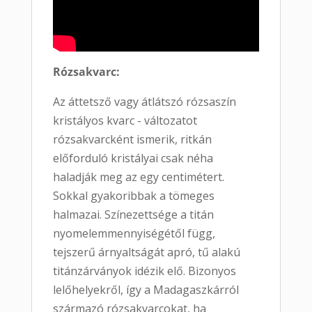
Rózsakvarc:
Az áttetsző vagy átlátszó rózsaszín
kristályos kvarc - változatot
rózsakvarcként ismerik, ritkán
előforduló kristályai csak néha
haladják meg az egy centimétert.
Sokkal gyakoribbak a tömeges
halmazai. Színezettsége a titán
nyomelemmennyiségétől függ,
tejszerű árnyaltságát apró, tű alakú
titánzárványok idézik elő. Bizonyos
lelőhelyekről, így a Madagaszkárról
származó rózsakvarcokat, ha