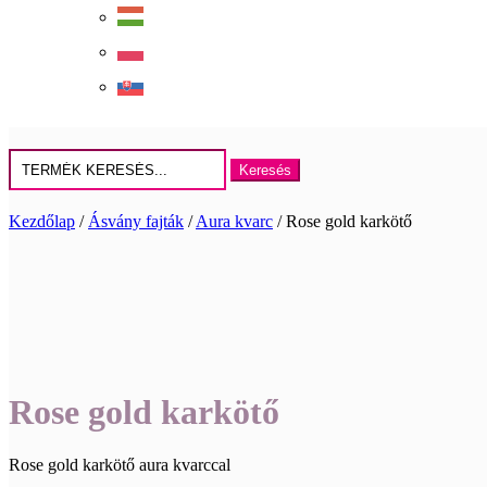
Keresés
erre:
Kezdőlap
/
Ásvány fajták
/
Aura kvarc
/ Rose gold karkötő
Rose gold karkötő
Rose gold karkötő aura kvarccal