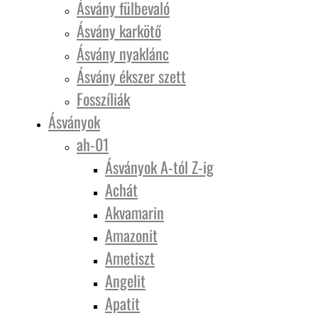
Ásvány fülbevaló
Ásvány karkötő
Ásvány nyaklánc
Ásvány ékszer szett
Fosszíliák
Ásványok
ah-01
Ásványok A-tól Z-ig
Achát
Akvamarin
Amazonit
Ametiszt
Angelit
Apatit