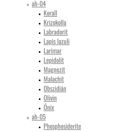
ah-04
Korall
Krizokolla
Labradorit
Lapis lazuli
Larimar
Lepidolit
Magnezit
Malachit
Obszidián
Olivin
Ónix
ah-05
Phosphosiderite