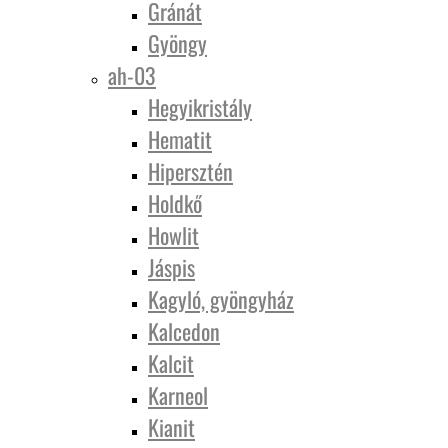
Gránát
Gyöngy
ah-03
Hegyikristály
Hematit
Hipersztén
Holdkő
Howlit
Jáspis
Kagyló, gyöngyház
Kalcedon
Kalcit
Karneol
Kianit