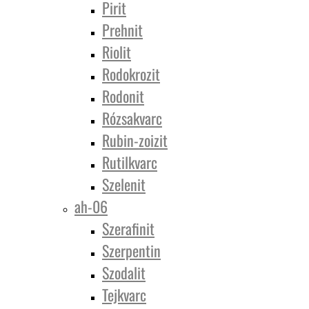
Pirit
Prehnit
Riolit
Rodokrozit
Rodonit
Rózsakvarc
Rubin-zoizit
Rutilkvarc
Szelenit
ah-06
Szerafinit
Szerpentin
Szodalit
Tejkvarc