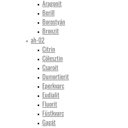
Aragonit
Berill
Borostyán
Bronzit
ah-02
Citrin
Cölesztin
Csaroit
Dumortierit
Eperkvarc
Eudialit
Fluorit
Füstkvarc
Gagát