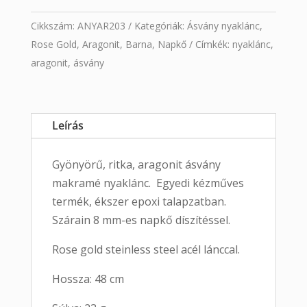
Cikkszám:
ANYAR203
Kategóriák:
Ásvány nyaklánc
,
Rose Gold
,
Aragonit
,
Barna
,
Napkő
Címkék:
nyaklánc
,
aragonit
,
ásvány
Leírás
Gyönyörű, ritka, aragonit ásvány
makramé nyaklánc. Egyedi kézműves
termék, ékszer epoxi talapzatban.
Szárain 8 mm-es napkő díszítéssel.
Rose gold steinless steel acél lánccal.
Hossza: 48 cm