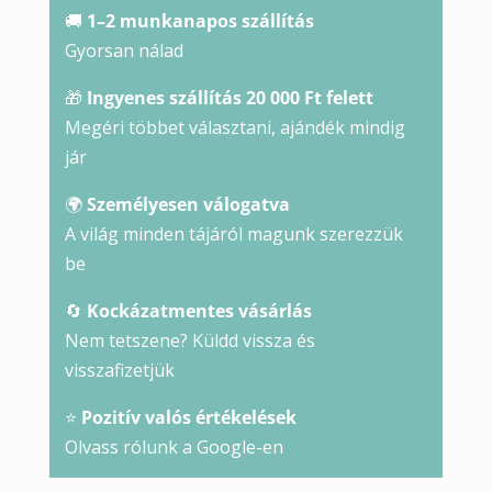
🚚
1–2 munkanapos szállítás
Gyorsan nálad
🎁
Ingyenes szállítás 20 000 Ft felett
Megéri többet választani, ajándék mindig
jár
🌍
Személyesen válogatva
A világ minden tájáról magunk szerezzük
be
🔄
Kockázatmentes vásárlás
Nem tetszene? Küldd vissza és
visszafizetjük
⭐
Pozitív valós értékelések
Olvass rólunk a Google-en