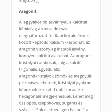
Súlya: 23 g
Aragonit:
A leggyakoribb ásvánnyal, a kalcittal
kémiailag azonos, de csak
meghatározott földtani körülmények
között képződő kalcium -karbonát, az
aragonit viszonylag instabil ásvány,
könnyen kalcittá alakulhat. Az aragonit
kristályai rombosak, míg a kalcité
trigonális. Egyedülálló
aragonitkristályok zömök és megnyúlt
prizmásak lehetnek, kristályai gyakran
képeznek ikreket. Többszörös ikrei
hexagonális megjelenésűek. Lehet még
oszlopos, cseppköves, sugaras és
szálas is. Sok esetben igen hasonlít a