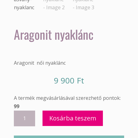
Aragonit nyaklánc
Aragonit női nyaklánc
9 900
Ft
A termék megvásárlásával szerezhető pontok:
99
Aragonit
Kosárba teszem
nyaklánc
mennyiség