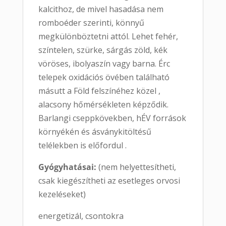
kalcithoz, de mivel hasadása nem
romboéder szerinti, könnyű
megkülönböztetni attól. Lehet fehér,
színtelen, szürke, sárgás zöld, kék
vöröses, ibolyaszín vagy barna. Érc
telepek oxidációs övében található
másutt a Föld felszínéhez közel ,
alacsony hőmérsékleten képződik.
Barlangi cseppkövekben, hÉV források
környékén és ásványkitöltésű
telélekben is előfordul .
Gyógyhatásai:
(nem helyettesítheti,
csak kiegészítheti az esetleges orvosi
kezeléseket)
energetizál, csontokra