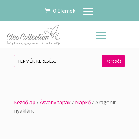
0 Elemek
Kezdőlap
/
Ásvány fajták
/
Napkő
/ Aragonit
nyaklánc