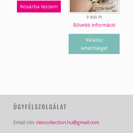
Kosárba teszem
9 900
Ft
Bővebb információ
Válassz
lehetőséget
ÜGYFÉLSZOLGÁLAT
Email cím:
cleocollection.hu@gmail.com