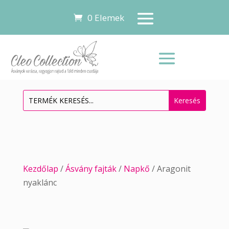
0 Elemek
Kezdőlap
/
Ásvány fajták
/
Napkő
/ Aragonit
nyaklánc