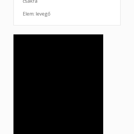
csakra
Elem: levegő