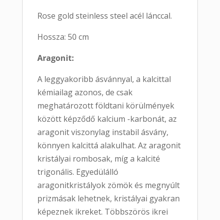
Rose gold steinless steel acél lánccal.
Hossza: 50 cm
Aragonit:
A leggyakoribb ásvánnyal, a kalcittal
kémiailag azonos, de csak
meghatározott földtani körülmények
között képződő kalcium -karbonát, az
aragonit viszonylag instabil ásvány,
könnyen kalcittá alakulhat. Az aragonit
kristályai rombosak, míg a kalcité
trigonális. Egyedülálló
aragonitkristályok zömök és megnyúlt
prizmásak lehetnek, kristályai gyakran
képeznek ikreket. Többszörös ikrei