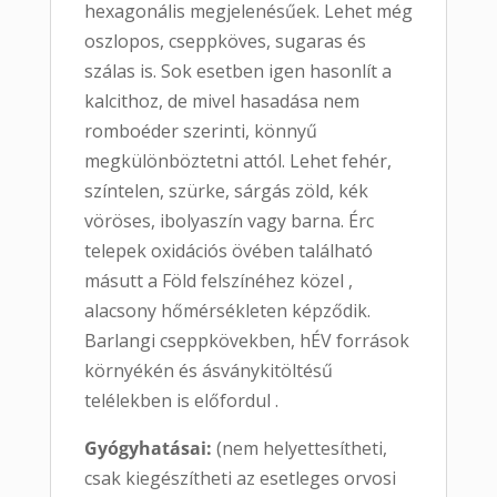
hexagonális megjelenésűek. Lehet még
oszlopos, cseppköves, sugaras és
szálas is. Sok esetben igen hasonlít a
kalcithoz, de mivel hasadása nem
romboéder szerinti, könnyű
megkülönböztetni attól. Lehet fehér,
színtelen, szürke, sárgás zöld, kék
vöröses, ibolyaszín vagy barna. Érc
telepek oxidációs övében található
másutt a Föld felszínéhez közel ,
alacsony hőmérsékleten képződik.
Barlangi cseppkövekben, hÉV források
környékén és ásványkitöltésű
telélekben is előfordul .
Gyógyhatásai:
(nem helyettesítheti,
csak kiegészítheti az esetleges orvosi