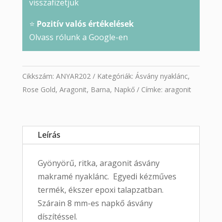
visszafizetjük
⭐
Pozitív valós értékelések
Olvass rólunk a Google-en
Cikkszám:
ANYAR202
Kategóriák:
Ásvány nyaklánc
,
Rose Gold
,
Aragonit
,
Barna
,
Napkő
Címke:
aragonit
Leírás
Gyönyörű, ritka, aragonit ásvány
makramé nyaklánc. Egyedi kézműves
termék, ékszer epoxi talapzatban.
Szárain 8 mm-es napkő ásvány
díszítéssel.