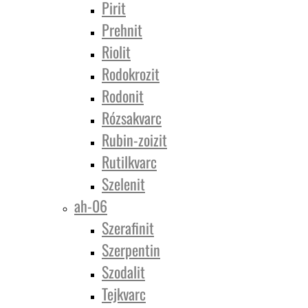
Pirit
Prehnit
Riolit
Rodokrozit
Rodonit
Rózsakvarc
Rubin-zoizit
Rutilkvarc
Szelenit
ah-06
Szerafinit
Szerpentin
Szodalit
Tejkvarc