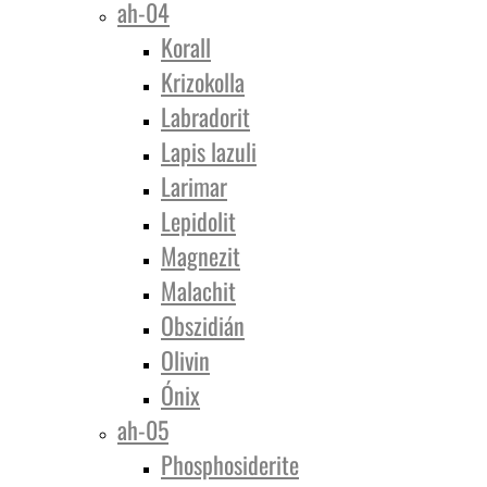
ah-04
Korall
Krizokolla
Labradorit
Lapis lazuli
Larimar
Lepidolit
Magnezit
Malachit
Obszidián
Olivin
Ónix
ah-05
Phosphosiderite