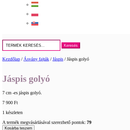
Keresés
erre:
Kezdőlap
/
Ásvány fajták
/
Jáspis
/ Jáspis golyó
Jáspis golyó
7 cm -es jáspis golyó.
7 900
Ft
1 készleten
A termék megvásárlásával szerezhető pontok:
79
Jáspis
Kosárba teszem