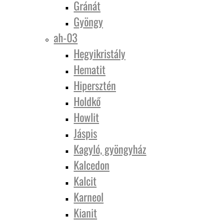
Gránát
Gyöngy
ah-03
Hegyikristály
Hematit
Hipersztén
Holdkő
Howlit
Jáspis
Kagyló, gyöngyház
Kalcedon
Kalcit
Karneol
Kianit