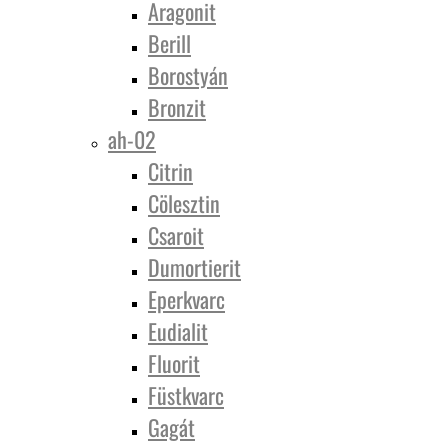
Aragonit
Berill
Borostyán
Bronzit
ah-02
Citrin
Cölesztin
Csaroit
Dumortierit
Eperkvarc
Eudialit
Fluorit
Füstkvarc
Gagát