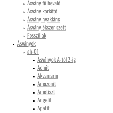
Ásvány fülbevaló
Ásvány karkötő
Ásvány nyaklánc
Ásvány ékszer szett
Fosszíliák
Ásványok
ah-01
Ásványok A-tól Z-ig
Achát
Akvamarin
Amazonit
Ametiszt
Angelit
Apatit