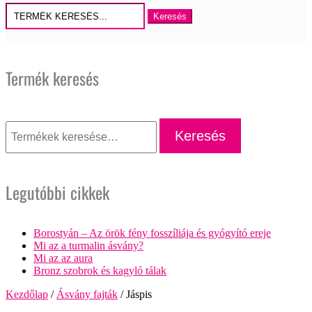
Keresés
erre:
Termék keresés
Keresés
a
Keresés
következőre:
Legutóbbi cikkek
Borostyán – Az örök fény fosszíliája és gyógyító ereje
Mi az a turmalin ásvány?
Mi az az aura
Bronz szobrok és kagyló tálak
Kezdőlap
/
Ásvány fajták
/ Jáspis