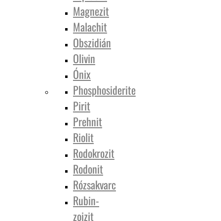
Magnezit
Malachit
Obszidián
Olivin
Ónix
Phosphosiderite
Pirit
Prehnit
Riolit
Rodokrozit
Rodonit
Rózsakvarc
Rubin-
zoizit