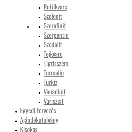
Rutilkvarc
Szelenit
Szerafinit
Szerpentin
Szodalit
Tejkvarc
Tigrisszem
Turmalin
Türkiz
Vanadinit
Variszcit
Egyedi tervezés
Ajándékutalvány
Kisokos