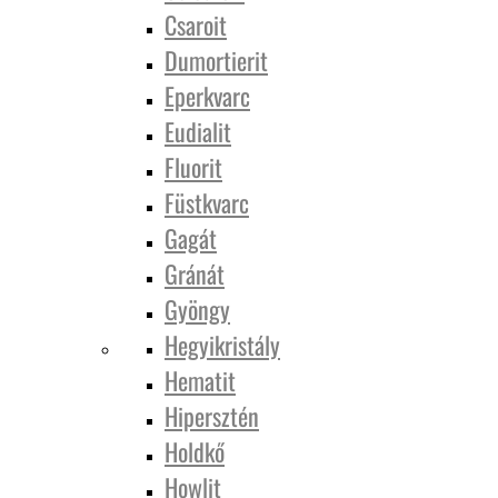
Csaroit
Dumortierit
Eperkvarc
Eudialit
Fluorit
Füstkvarc
Gagát
Gránát
Gyöngy
Hegyikristály
Hematit
Hipersztén
Holdkő
Howlit