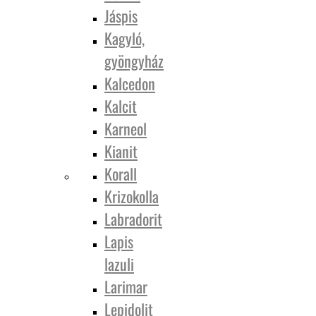
Jáspis
Kagyló,
gyöngyház
Kalcedon
Kalcit
Karneol
Kianit
Korall
Krizokolla
Labradorit
Lapis
lazuli
Larimar
Lepidolit