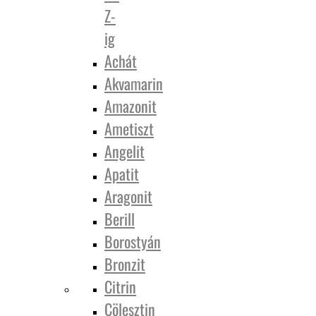
Z-
ig
Achát
Akvamarin
Amazonit
Ametiszt
Angelit
Apatit
Aragonit
Berill
Borostyán
Bronzit
Citrin
Cölesztin