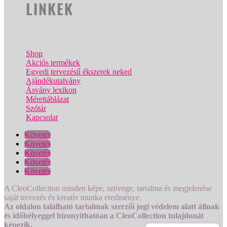
LINKEK
Shop
Akciós termékek
Egyedi tervezésű ékszerek neked
Ajándékutalvány
Ásvány lexikon
Mérettáblázat
Szótár
Kapcsolat
Követés
Követés
Követés
Követés
Követés
A CleoCollection minden képe, szövege, tartalma és megjelenése
saját tervezés és kreatív munka eredménye.
Az oldalon található tartalmak szerzői jogi védelem alatt állnak
és időbélyeggel bizonyíthatóan a CleoCollection tulajdonát
képezik.