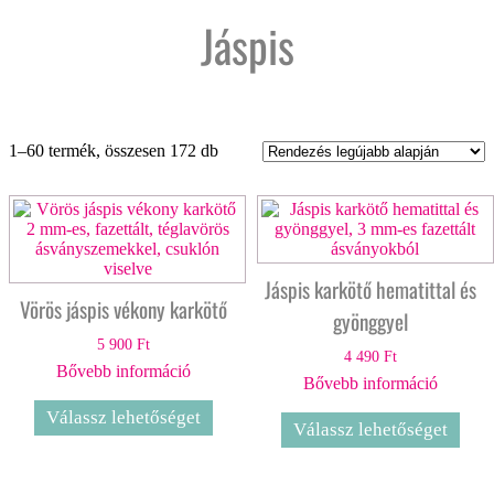
Jáspis
Sorted
1–60 termék, összesen 172 db
by
latest
Jáspis karkötő hematittal és
Vörös jáspis vékony karkötő
gyönggyel
5 900
Ft
4 490
Ft
Bővebb információ
Bővebb információ
Válassz lehetőséget
Válassz lehetőséget