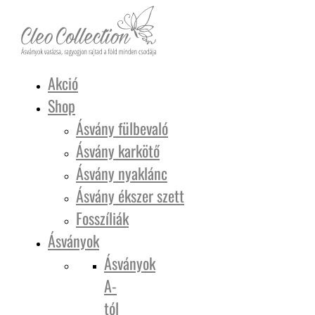
Akció
Shop
Ásvány fülbevaló
Ásvány karkötő
Ásvány nyaklánc
Ásvány ékszer szett
Fosszíliák
Ásványok
Ásványok
A-
tól