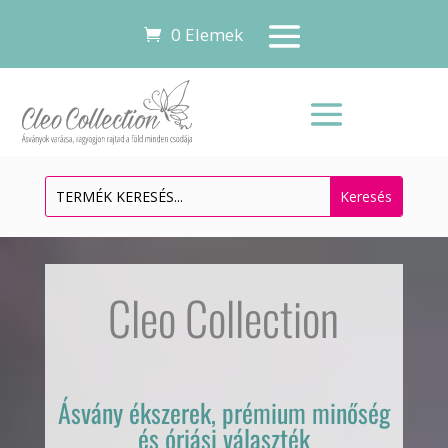
0 Elemek
Videólejátszó
Cleo Collection
Ásvány ékszerek, prémium minőség
és óriási választék