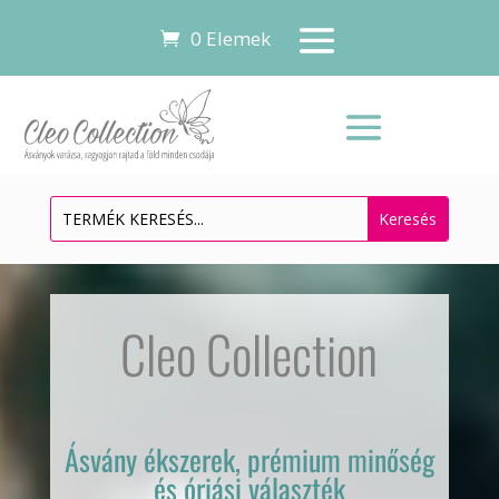
0 Elemek
Videólejátszó
Cleo Collection
Ásvány ékszerek, prémium minőség
és óriási választék