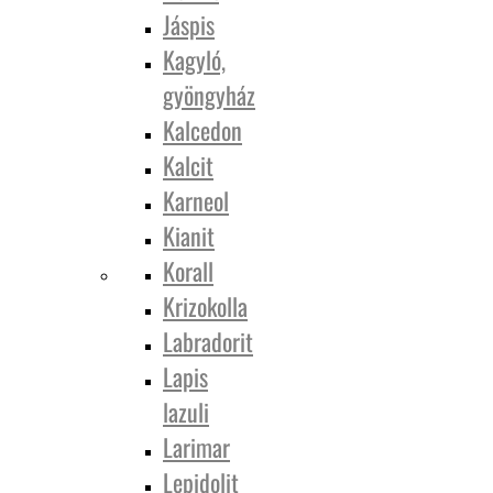
Jáspis
Kagyló,
gyöngyház
Kalcedon
Kalcit
Karneol
Kianit
Korall
Krizokolla
Labradorit
Lapis
lazuli
Larimar
Lepidolit