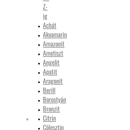
Z-
ig
Achát
Akvamarin
Amazonit
Ametiszt
Angelit
Apatit
Aragonit
Berill
Borostyán
Bronzit
Citrin
Cölesztin