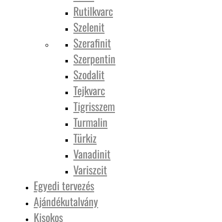
Rutilkvarc
Szelenit
Szerafinit
Szerpentin
Szodalit
Tejkvarc
Tigrisszem
Turmalin
Türkiz
Vanadinit
Variszcit
Egyedi tervezés
Ajándékutalvány
Kisokos