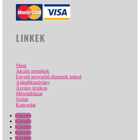
LINKEK
Shop
Akciós termékek
Egyedi tervezésű ékszerek neked
Ajándékutalvány
Ásvány lexikon
Mérettáblázat
Szótár
Kapcsolat
Követés
Követés
Követés
Követés
Követés