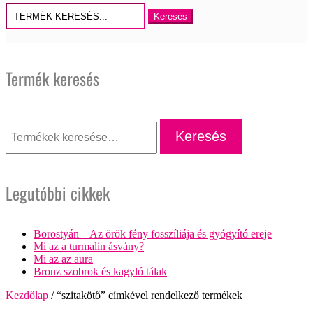
Keresés
erre:
Termék keresés
Keresés
a
Keresés
következőre:
Legutóbbi cikkek
Borostyán – Az örök fény fosszíliája és gyógyító ereje
Mi az a turmalin ásvány?
Mi az az aura
Bronz szobrok és kagyló tálak
Kezdőlap
/ “szitakötő” címkével rendelkező termékek