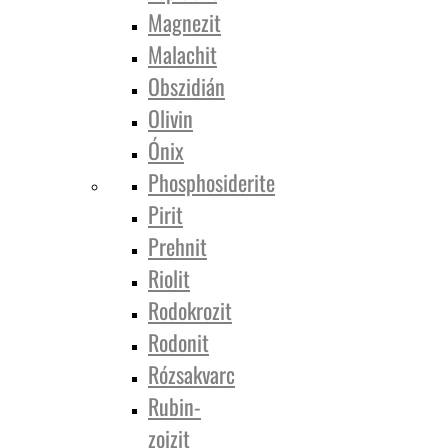
Magnezit
Malachit
Obszidián
Olivin
Ónix
Phosphosiderite
Pirit
Prehnit
Riolit
Rodokrozit
Rodonit
Rózsakvarc
Rubin-
zoizit