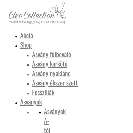
Akció
Shop
Ásvány fülbevaló
Ásvány karkötő
Ásvány nyaklánc
Ásvány ékszer szett
Fosszíliák
Ásványok
Ásványok
A-
tól