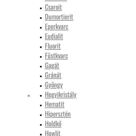
Csaroit
Dumortierit
Eperkvarc
Eudialit
Fluorit
Füstkvarc
Gagát
Gránát
Gyöngy
Hegyikristály
Hematit
Hipersztén
Holdkő
Howlit