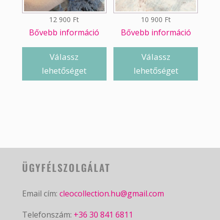
12 900
Ft
10 900
Ft
Bővebb információ
Bővebb információ
Válassz
Válassz
lehetőséget
lehetőséget
ÜGYFÉLSZOLGÁLAT
Email cím:
cleocollection.hu@gmail.com
Telefonszám:
+36 30 841 6811