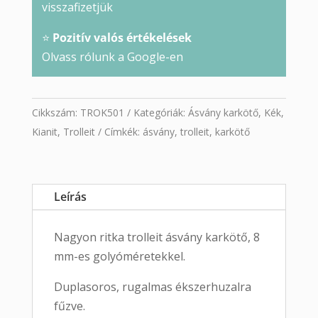
visszafizetjük
⭐
Pozitív valós értékelések
Olvass rólunk a Google-en
Cikkszám:
TROK501
Kategóriák:
Ásvány karkötő
,
Kék
,
Kianit
,
Trolleit
Címkék:
ásvány
,
trolleit
,
karkötő
Leírás
Nagyon ritka trolleit ásvány karkötő, 8
mm-es golyóméretekkel.
Duplasoros, rugalmas ékszerhuzalra
fűzve.