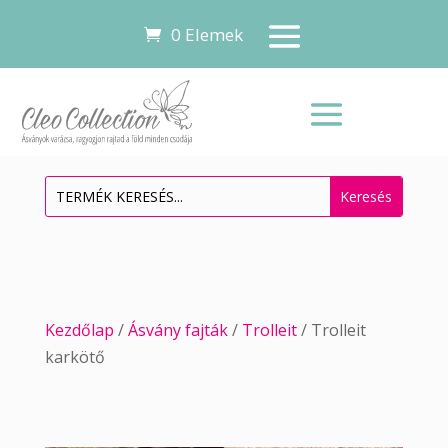
0 Elemek
Kezdőlap
/
Ásvány fajták
/
Trolleit
/ Trolleit
karkötő