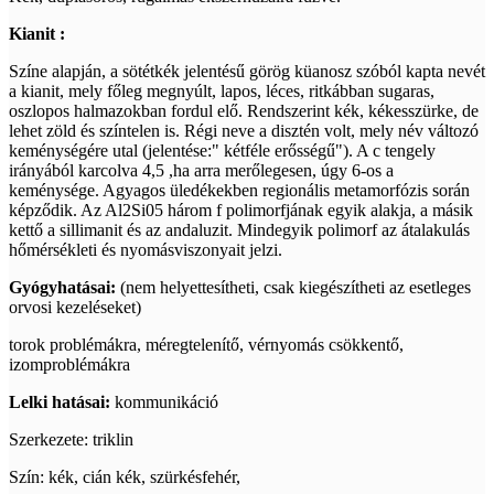
Kianit :
Színe alapján, a sötétkék jelentésű görög küanosz szóból kapta nevét
a kianit, mely főleg megnyúlt, lapos, léces, ritkábban sugaras,
oszlopos halmazokban fordul elő. Rendszerint kék, kékesszürke, de
lehet zöld és színtelen is. Régi neve a disztén volt, mely név változó
keménységére utal (jelentése:" kétféle erősségű"). A c tengely
irányából karcolva 4,5 ,ha arra merőlegesen, úgy 6-os a
keménysége. Agyagos üledékekben regionális metamorfózis során
képződik. Az Al2Si05 három f polimorfjának egyik alakja, a másik
kettő a sillimanit és az andaluzit. Mindegyik polimorf az átalakulás
hőmérsékleti és nyomásviszonyait jelzi.
Gyógyhatásai:
(nem helyettesítheti, csak kiegészítheti az esetleges
orvosi kezeléseket)
torok problémákra, méregtelenítő, vérnyomás csökkentő,
izomproblémákra
Lelki hatásai:
kommunikáció
Szerkezete: triklin
Szín: kék, cián kék, szürkésfehér,