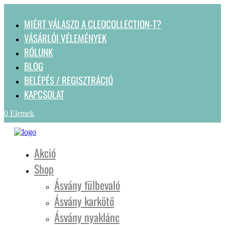
MIÉRT VÁLASZD A CLEOCOLLECTION-T?
VÁSÁRLÓI VÉLEMÉNYEK
RÓLUNK
BLOG
BELÉPÉS / REGISZTRÁCIÓ
KAPCSOLAT
0 Elemek
Akció
Shop
Ásvány fülbevaló
Ásvány karkötő
Ásvány nyaklánc