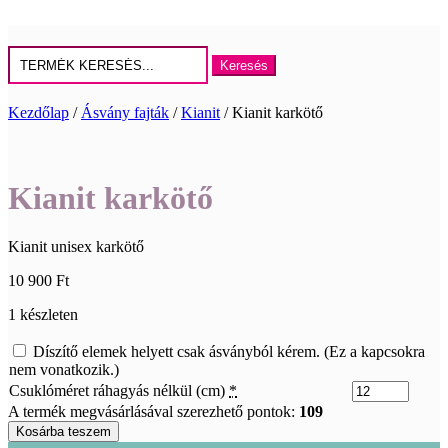
Keresés
erre:
Kezdőlap
/
Ásvány fajták
/
Kianit
/ Kianit karkötő
Kianit karkötő
Kianit unisex karkötő
10 900
Ft
1 készleten
Díszítő elemek helyett csak ásványból kérem. (Ez a kapcsokra
nem vonatkozik.)
Csuklóméret ráhagyás nélkül (cm)
*
A termék megvásárlásával szerezhető pontok:
109
Kianit
Kosárba teszem
karkötő