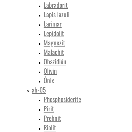
Labradorit
Lapis lazuli
Larimar
Lepidolit
Magnezit
Malachit
Obszidián
Olivin
Ónix
ah-05
Phosphosiderite
Pirit
Prehnit
Riolit