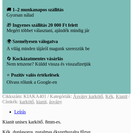
mennyiség
🚚
1–2 munkanapos szállítás
Gyorsan nálad
🎁
Ingyenes szállítás 20 000 Ft felett
Megéri többet választani, ajándék mindig jár
🌍
Személyesen válogatva
A világ minden tájáról magunk szerezzük be
🔄
Kockázatmentes vásárlás
Nem tetszene? Küldd vissza és visszafizetjük
⭐
Pozitív valós értékelések
Olvass rólunk a Google-en
Cikkszám:
KIAKA401
Kategóriák:
Ásvány karkötő
,
Kék
,
Kianit
Címkék:
karkötő
,
kianit
,
ásvány
Leírás
Kianit unisex karkötő. 8mm-es.
Kék, duplasoros, rugalmas ékszerhuzalra fűzve.