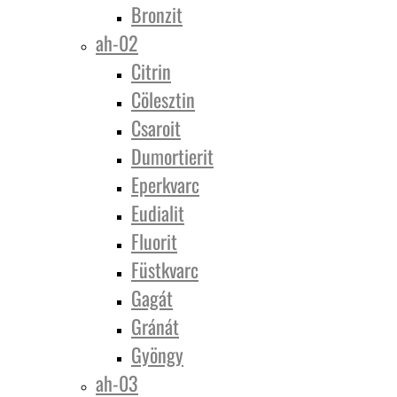
Bronzit
ah-02
Citrin
Cölesztin
Csaroit
Dumortierit
Eperkvarc
Eudialit
Fluorit
Füstkvarc
Gagát
Gránát
Gyöngy
ah-03