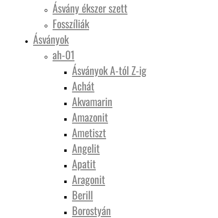
Ásvány ékszer szett
Fosszíliák
Ásványok
ah-01
Ásványok A-tól Z-ig
Achát
Akvamarin
Amazonit
Ametiszt
Angelit
Apatit
Aragonit
Berill
Borostyán