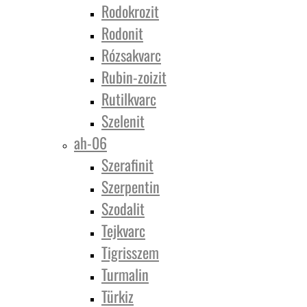
Rodokrozit
Rodonit
Rózsakvarc
Rubin-zoizit
Rutilkvarc
Szelenit
ah-06
Szerafinit
Szerpentin
Szodalit
Tejkvarc
Tigrisszem
Turmalin
Türkiz