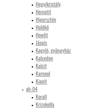
Hegyikristály
Hematit
Hipersztén
Holdkő
Howlit
Jáspis
Kagyló, gyöngyház
Kalcedon
Kalcit
Karneol
Kianit
ah-04
Korall
Krizokolla