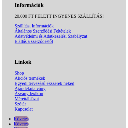
Információk
20.000 FT FELETT INGYENES SZÁLLÍTÁS!
Szállítási Információk
Általános Szerződési Feltételek
Adatvédelmi és Adatkezelési Szabályzat
Elállás a szerződéstől
Linkek
Shop
Akciós termékek
Egyedi tervezésű ékszerek neked
Ajándékutalvány
Ásvány lexikon
Mérettáblázat
Szótár
Kapcsolat
Követés
Követés