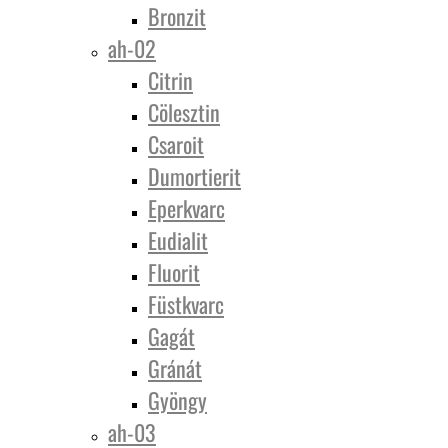
Bronzit
ah-02
Citrin
Cölesztin
Csaroit
Dumortierit
Eperkvarc
Eudialit
Fluorit
Füstkvarc
Gagát
Gránát
Gyöngy
ah-03