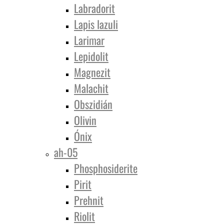
Labradorit
Lapis lazuli
Larimar
Lepidolit
Magnezit
Malachit
Obszidián
Olivin
Ónix
ah-05
Phosphosiderite
Pirit
Prehnit
Riolit