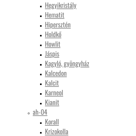
Hegyikristály
Hematit
Hipersztén
Holdkő
Howlit
Jáspis
Kagyló, gyöngyház
Kalcedon
Kalcit
Karneol
Kianit
ah-04
Korall
Krizokolla