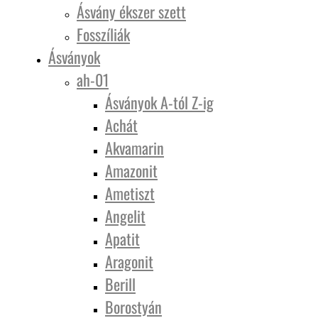
Ásvány ékszer szett
Fosszíliák
Ásványok
ah-01
Ásványok A-tól Z-ig
Achát
Akvamarin
Amazonit
Ametiszt
Angelit
Apatit
Aragonit
Berill
Borostyán