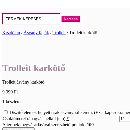
Keresés
erre:
Kezdőlap
/
Ásvány fajták
/
Trolleit
/ Trolleit karkötő
Trolleit karkötő
Trolleit ásvány karkötő
9 990
Ft
1 készleten
Díszítő elemek helyett csak ásványból kérem. (Ez a kapcsokra ne
Csuklóméret ráhagyás nélkül (cm)
*
A termék megvásárlásával szerezhető pontok:
100
Trolleit