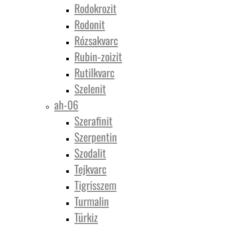
Rodokrozit
Rodonit
Rózsakvarc
Rubin-zoizit
Rutilkvarc
Szelenit
ah-06
Szerafinit
Szerpentin
Szodalit
Tejkvarc
Tigrisszem
Turmalin
Türkiz