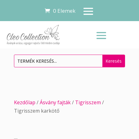
0 Elemek
Kezdőlap
/
Ásvány fajták
/
Tigrisszem
/
Tigrisszem karkötő