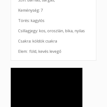
Szín: barnás, sárgás,
Keménység: 7
Törés: kagylós
Csillagjegy: kos, oroszlán, bika, nyilas
Csakra: köldök csakra
Elem: föld, kevés levegő