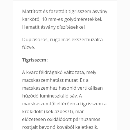
Mattított és fazettált tigrisszem ásvány
karkötő, 10 mm-es golyóméretekkel.
Hematit ásvány díszítésekkel.
Duplasoros, rugalmas ékszerhuzalra
fűzve.
Tigrisszem:
A kvarc féldrágakő változata, mely
macskaszemhatást mutat. Ez a
macskaszemhez hasonló vertikálisan
húzódó lumineszkáló sáv. A
macskaszemtől eltérően a tigrisszem a
krokidolit (kék azbeszt), már
előzetesen oxidálódott párhuzamos
rostjait bevonó kovából keletkezik.