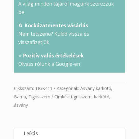
A világ minden tájáról magunk szerezzük
be
🔄
Kockázatmentes vásárlás
Nem tetszene? Küldd vissza és
visszafizetjük
⭐
Pozitív valós értékelések
Olvass rólunk a Google-en
Cikkszám:
TIGK411
Kategóriák:
Ásvány karkötő
,
Barna
,
Tigrisszem
Címkék:
tigrisszem
,
karkötő
,
ásvány
Leírás