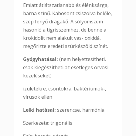
Emiatt átlátszatlanabb és élénksárga,
barna színű. Kabosont csiszolva belőle,
szép fényű drágakő. A sólyomszem
hasonló a tigrisszemhez, de benne a
krokidolit nem alakult vas- oxiddá,
megőrizte eredeti szürkészöld színét.
Gyógyhatásai:
(nem helyettesítheti,
csak kiegészítheti az esetleges orvosi
kezeléseket)
izületekre, csontokra, baktériumok-,
vírusok ellen
Lelki hatásai:
szerencse, harmónia
Szerkezete: trigonális