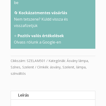
be
🔄
Kockázatmentes vásárlás
Nem tetszene? Küldd vissza és
visszafizetjük
⭐
Pozitív valós értékelések
Olvass rólunk a Google-en
Cikkszám:
SZELAM501
Kategóriák:
Ásvány lámpa
,
Színes
,
Szelenit
Címkék:
ásvány
,
Szelenit
,
lámpa
,
színváltós
Leírás