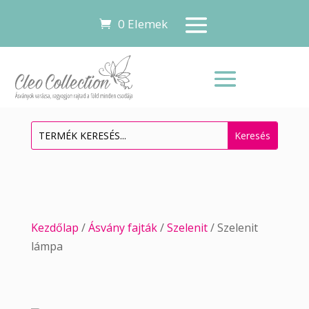
0 Elemek
Kezdőlap
/
Ásvány fajták
/
Szelenit
/ Szelenit
lámpa