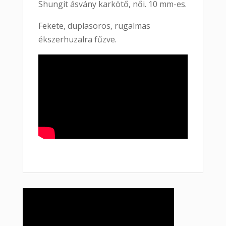
Shungit ásvány karkötő, női. 10 mm-es.
Fekete, duplasoros, rugalmas
ékszerhuzalra fűzve.