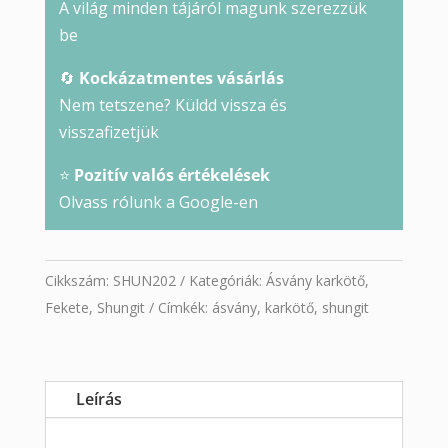
A világ minden tájáról magunk szerezzük
be
🔄
Kockázatmentes vásárlás
Nem tetszene? Küldd vissza és
visszafizetjük
⭐
Pozitív valós értékelések
Olvass rólunk a Google-en
Cikkszám:
SHUN202
Kategóriák:
Ásvány karkötő
,
Fekete
,
Shungit
Címkék:
ásvány
,
karkötő
,
shungit
Leírás