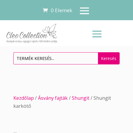
0 Elemek
Kezdőlap
/
Ásvány fajták
/
Shungit
/ Shungit
karkötő