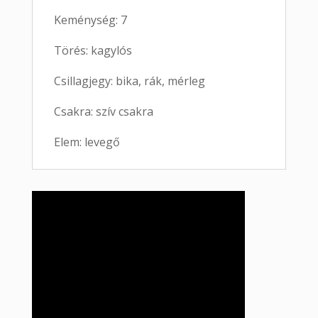
Keménység: 7
Törés: kagylós
Csillagjegy: bika, rák, mérleg
Csakra: szív csakra
Elem: levegő