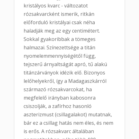
kristályos kvarc - változatot
rózsakvarcként ismerik, ritkán
előforduló kristályai csak néha
haladják meg az egy centimétert.
Sokkal gyakoribbak a tömeges
halmazai. Színezettsége a titán
nyomelemmennyiségétől függ,
tejszerű árnyaltságát apró, tű alakú
titánzárványok idézik elő. Bizonyos
lelőhelyekről, így a Madagaszkárról
származó rózsakvarcokat, ha
megfelelő irányban kabosonra
csiszolják, a zafírhoz hasonló
aszterizmust (csillagalakot) mutatnak,
bár ez a csillag hatás nem éles, és nem
is erős. A rózsakvarc általában