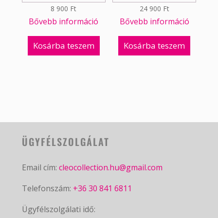
8 900
Ft
24 900
Ft
Bővebb információ
Bővebb információ
Kosárba teszem
Kosárba teszem
ÜGYFÉLSZOLGÁLAT
Email cím:
cleocollection.hu@gmail.com
Telefonszám:
+36 30 841 6811
Ügyfélszolgálati idő: