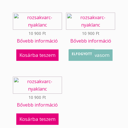
10 900
Ft
10 900
Ft
Bővebb információ
Bővebb információ
ELFOGYOTT
Kosárba teszem
Tovább olvasom
10 900
Ft
Bővebb információ
Kosárba teszem