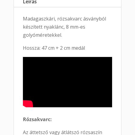
Leírás
Madagaszkári, rózsakvarc ásványból
készített nyaklánc, 8 mm-es
golyóméretekkel.
Hossza: 47 cm + 2 cm medál
Rózsakvarc:
Az áttetsző vagy átlátszó rózsaszín