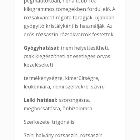
pegmatitokban, néha több 100
kilogrammos tömegekben fordul elő. A
rózsakvarcot régóta faragják, újabban
gyógyító kristályként is használják. Az
erős rózsaszín rózsakvarcok festettek.
Gyógyhatásai:
(nem helyettesítheti,
csak kiegészítheti az esetleges orvosi
kezeléseket)
termékenységre, kimerültségre,
leukémiára, nemi szervekre, szívre
Lelki hatásai:
szorongásra,
megbocsátásra, önbizalomra
Szerkezete: trigonális
Szín: halvány rózsaszín, rózsaszín