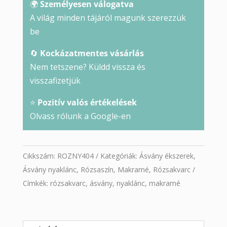
🌍
Személyesen válogatva
A világ minden tájáról magunk szerezzük
be
🔄
Kockázatmentes vásárlás
Nem tetszene? Küldd vissza és
visszafizetjük
⭐
Pozitív valós értékelések
Olvass rólunk a Google-en
Cikkszám:
ROZNY404
Kategóriák:
Ásvány ékszerek
,
Ásvány nyaklánc
,
Rózsaszín
,
Makramé
,
Rózsakvarc
Címkék:
rózsakvarc
,
ásvány
,
nyaklánc
,
makramé