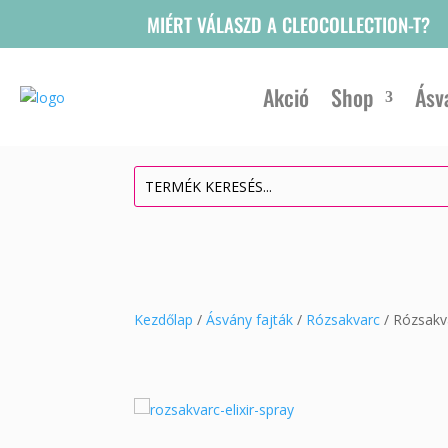
MIÉRT VÁLASZD A CLEOCOLLECTION-T?
Akció
Shop
Ásv
Kezdőlap
/
Ásvány fajták
/
Rózsakvarc
/ Rózsakva