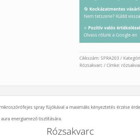
🔄
Kockázatmentes vásárl
Nem tetszene? Küldd vissza 
⭐
Pozitív valós értékelése
Olvass rólunk a Google-en
Cikkszám:
SPRA203
Kategór
Rózsakvarc
Címke:
rózsakvar
s mikroszórófejes spray fújókával a maximális kényeztetés érzése ér
 aura energiamező tisztítására.
Rózsakvarc