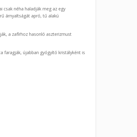
lyai csak néha haladják meg az egy
ű árnyaltságát apró, tű alakú
ják, a zafírhoz hasonló aszterizmust
faragják, újabban gyógyító kristályként is