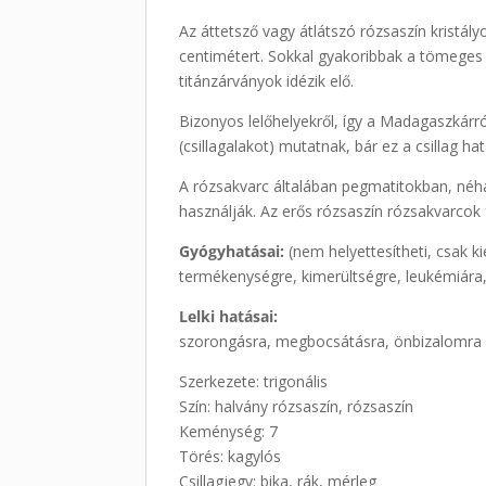
Az áttetsző vagy átlátszó rózsaszín kristály
centimétert. Sokkal gyakoribbak a tömeges 
titánzárványok idézik elő.
Bizonyos lelőhelyekről, így a Madagaszkárr
(csillagalakot) mutatnak, bár ez a csillag h
A rózsakvarc általában pegmatitokban, néha
használják. Az erős rózsaszín rózsakvarcok 
Gyógyhatásai:
(nem helyettesítheti, csak k
termékenységre, kimerültségre, leukémiára,
Lelki hatásai:
szorongásra, megbocsátásra, önbizalomra
Szerkezete: trigonális
Szín: halvány rózsaszín, rózsaszín
Keménység: 7
Törés: kagylós
Csillagjegy: bika, rák, mérleg