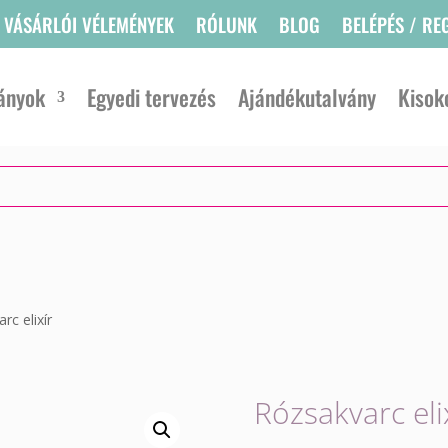
VÁSÁRLÓI VÉLEMÉNYEK
RÓLUNK
BLOG
BELÉPÉS / RE
ányok
Egyedi tervezés
Ajándékutalvány
Kisok
rc elixír
Rózsakvarc eli