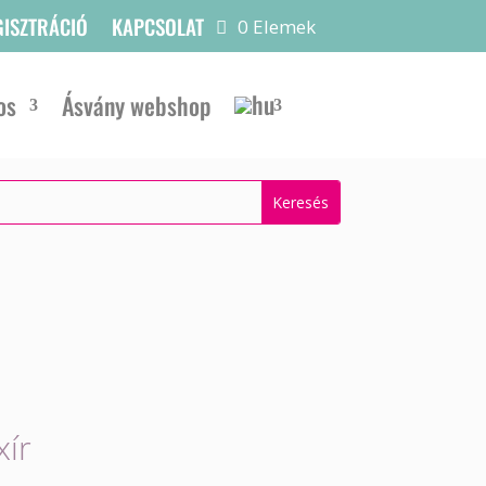
GISZTRÁCIÓ
KAPCSOLAT
0 Elemek
os
Ásvány webshop
xír