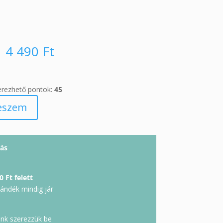
4 490
Ft
erezhető pontok:
45
eszem
ás
0 Ft felett
jándék mindig jár
unk szerezzük be