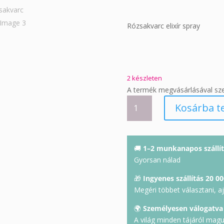
Rózsakvarc elixír spray
2 készleten
A termék megvásárlásával sz
Rózsakvarc
Kosárba t
elixír
mennyiség
🚚
1–2 munkanapos szállít
Gyorsan nálad
🎁
Ingyenes szállítás 20 00
Megéri többet választani, a
🌍
Személyesen válogatva
A világ minden tájáról mag