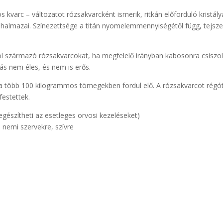
os kvarc – változatot rózsakvarcként ismerik, ritkán előforduló kristá
halmazai. Színezettsége a titán nyomelemmennyiségétől függ, tejszer
ól származó rózsakvarcokat, ha megfelelő irányban kabosonra csiszol
atás nem éles, és nem is erős.
 több 100 kilogrammos tömegekben fordul elő. A rózsakvarcot régóta 
festettek.
iegészítheti az esetleges orvosi kezeléseket)
 nemi szervekre, szívre