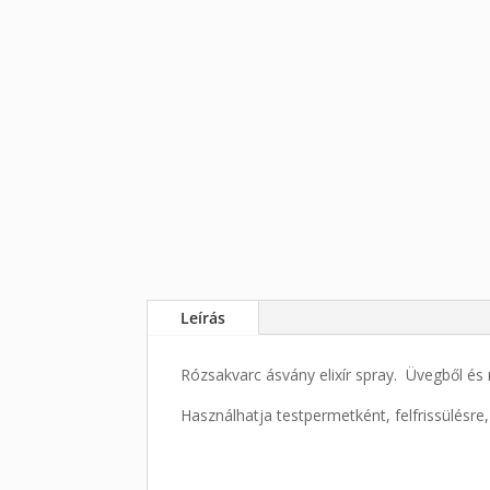
Leírás
Rózsakvarc ásvány elixír spray. Üvegből é
Használhatja testpermetként, felfrissülésre,