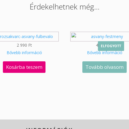
Érdekelhetnek még…
2 990
Ft
49 900
Ft
ELFOGYOTT
Bővebb információ
Bővebb információ
Kosárba teszem
Tovább olvasom