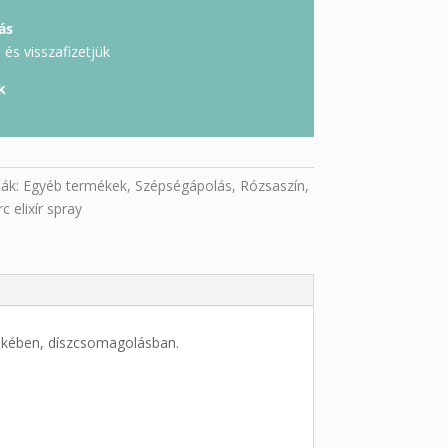
ás
és visszafizetjük
k
iák:
Egyéb termékek
,
Szépségápolás
,
Rózsaszín
,
c elixír spray
dekében, díszcsomagolásban.