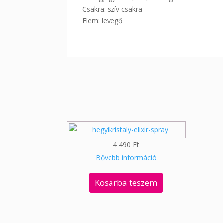
Csakra: szív csakra
Elem: levegő
4 490
Ft
Bővebb információ
Kosárba teszem