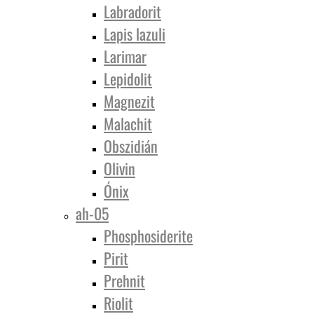
Labradorit
Lapis lazuli
Larimar
Lepidolit
Magnezit
Malachit
Obszidián
Olivin
Ónix
ah-05
Phosphosiderite
Pirit
Prehnit
Riolit