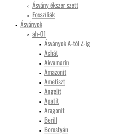
Ásvány ékszer szett
Fosszíliák
Ásványok
ah-01
Ásványok A-tól Z-ig
Achát
Akvamarin
Amazonit
Ametiszt
Angelit
Apatit
Aragonit
Berill
Borostyán