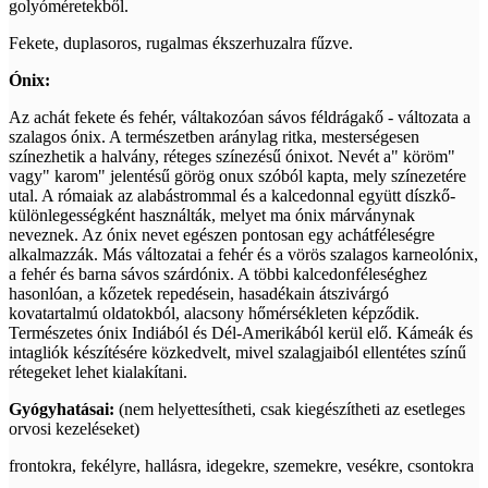
golyóméretekből.
Fekete, duplasoros, rugalmas ékszerhuzalra fűzve.
Ónix:
Az achát fekete és fehér, váltakozóan sávos féldrágakő - változata a
szalagos ónix. A természetben aránylag ritka, mesterségesen
színezhetik a halvány, réteges színezésű ónixot. Nevét a" köröm"
vagy" karom" jelentésű görög onux szóból kapta, mely színezetére
utal. A rómaiak az alabástrommal és a kalcedonnal együtt díszkő-
különlegességként használták, melyet ma ónix márványnak
neveznek. Az ónix nevet egészen pontosan egy achátféleségre
alkalmazzák. Más változatai a fehér és a vörös szalagos karneolónix,
a fehér és barna sávos szárdónix. A többi kalcedonféleséghez
hasonlóan, a kőzetek repedésein, hasadékain átszivárgó
kovatartalmú oldatokból, alacsony hőmérsékleten képződik.
Természetes ónix Indiából és Dél-Amerikából kerül elő. Kámeák és
intagliók készítésére közkedvelt, mivel szalagjaiból ellentétes színű
rétegeket lehet kialakítani.
Gyógyhatásai:
(nem helyettesítheti, csak kiegészítheti az esetleges
orvosi kezeléseket)
frontokra, fekélyre, hallásra, idegekre, szemekre, vesékre, csontokra