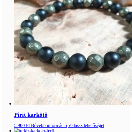
Pirit karkötő
5 900
Ft
Bővebb információ
Válassz lehetőséget