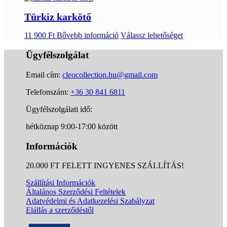
Türkiz karkötő
11 900
Ft
Bővebb információ
Válassz lehetőséget
Ügyfélszolgálat
Email cím:
cleocollection.hu@gmail.com
Telefonszám:
+36 30 841 6811
Ügyfélszolgálati idő:
hétköznap 9:00-17:00 között
Információk
20.000 FT FELETT INGYENES SZÁLLÍTÁS!
Szállítási Információk
Általános Szerződési Feltételek
Adatvédelmi és Adatkezelési Szabályzat
Elállás a szerződéstől