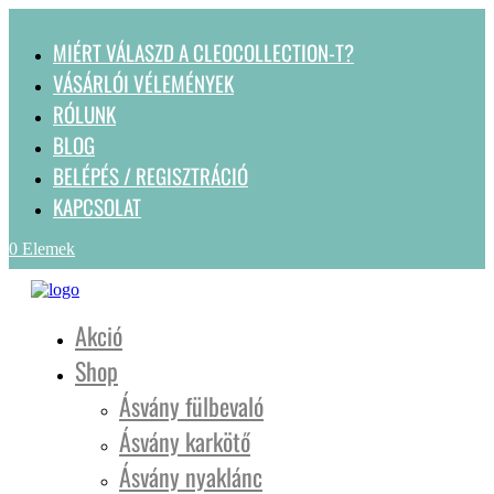
MIÉRT VÁLASZD A CLEOCOLLECTION-T?
VÁSÁRLÓI VÉLEMÉNYEK
RÓLUNK
BLOG
BELÉPÉS / REGISZTRÁCIÓ
KAPCSOLAT
0 Elemek
Akció
Shop
Ásvány fülbevaló
Ásvány karkötő
Ásvány nyaklánc