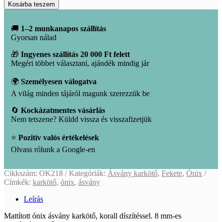
Ónix
Kosárba teszem
karkötő
mennyiség
🚚
1–2 munkanapos szállítás
Gyorsan nálad
🎁
Ingyenes szállítás 20 000 Ft felett
Megéri többet választani, ajándék mindig jár
🌍
Személyesen válogatva
A világ minden tájáról magunk szerezzük be
🔄
Kockázatmentes vásárlás
Nem tetszene? Küldd vissza és visszafizetjük
⭐
Pozitív valós értékelések
Olvass rólunk a Google-en
Cikkszám:
OK218
Kategóriák:
Ásvány karkötő
,
Fekete
,
Ónix
Címkék:
karkötő
,
ónix
,
ásvány
Leírás
Mattított ónix ásvány karkötő, korall díszítéssel. 8 mm-es