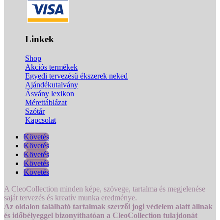
Linkek
Shop
Akciós termékek
Egyedi tervezésű ékszerek neked
Ajándékutalvány
Ásvány lexikon
Mérettáblázat
Szótár
Kapcsolat
Követés
Követés
Követés
Követés
Követés
A CleoCollection minden képe, szövege, tartalma és megjelenése
saját tervezés és kreatív munka eredménye.
Az oldalon található tartalmak szerzői jogi védelem alatt állnak
és időbélyeggel bizonyíthatóan a CleoCollection tulajdonát