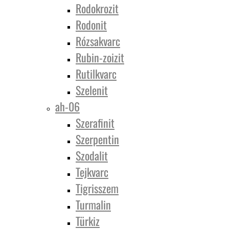
Rodokrozit
Rodonit
Rózsakvarc
Rubin-zoizit
Rutilkvarc
Szelenit
ah-06
Szerafinit
Szerpentin
Szodalit
Tejkvarc
Tigrisszem
Turmalin
Türkiz