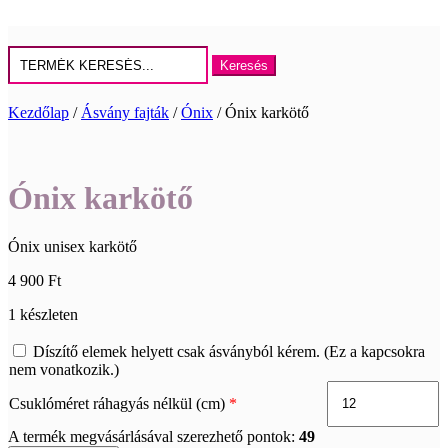
Keresés
erre:
Kezdőlap
/
Ásvány fajták
/
Ónix
/ Ónix karkötő
Ónix karkötő
Ónix unisex karkötő
4 900
Ft
1 készleten
Díszítő elemek helyett csak ásványból kérem. (Ez a kapcsokra
nem vonatkozik.)
Csuklóméret ráhagyás nélkül (cm)
*
A termék megvásárlásával szerezhető pontok:
49