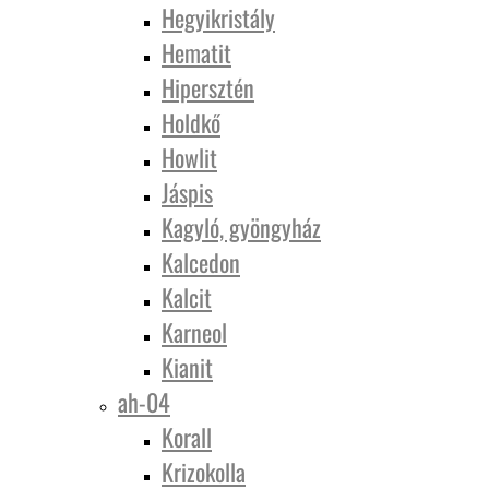
Hegyikristály
Hematit
Hipersztén
Holdkő
Howlit
Jáspis
Kagyló, gyöngyház
Kalcedon
Kalcit
Karneol
Kianit
ah-04
Korall
Krizokolla