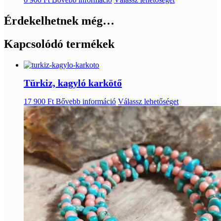
Érdekelhetnek még…
Kapcsolódó termékek
Türkiz, kagyló karkötő
17 900
Ft
Bővebb információ
Válassz lehetőséget