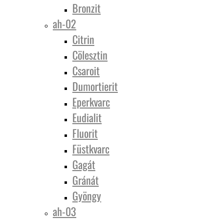
Bronzit
ah-02
Citrin
Cölesztin
Csaroit
Dumortierit
Eperkvarc
Eudialit
Fluorit
Füstkvarc
Gagát
Gránát
Gyöngy
ah-03