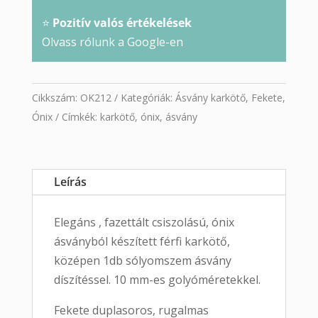
⭐
Pozitív valós értékelések
Olvass rólunk a Google-en
Cikkszám:
OK212
Kategóriák:
Ásvány karkötő
,
Fekete
,
Ónix
Címkék:
karkötő
,
ónix
,
ásvány
Leírás
Elegáns , fazettált csiszolású, ónix
ásványból készített férfi karkötő,
középen 1db sólyomszem ásvány
díszítéssel. 10 mm-es golyóméretekkel.
Fekete duplasoros, rugalmas