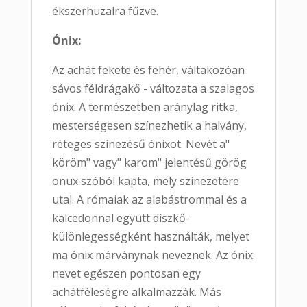
ékszerhuzalra fűzve.
Ónix:
Az achát fekete és fehér, váltakozóan
sávos féldrágakő - változata a szalagos
ónix. A természetben aránylag ritka,
mesterségesen színezhetik a halvány,
réteges színezésű ónixot. Nevét a"
köröm" vagy" karom" jelentésű görög
onux szóból kapta, mely színezetére
utal. A rómaiak az alabástrommal és a
kalcedonnal együtt díszkő-
különlegességként használták, melyet
ma ónix márványnak neveznek. Az ónix
nevet egészen pontosan egy
achátféleségre alkalmazzák. Más