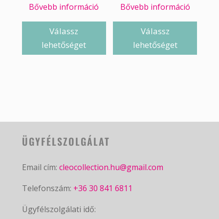
Bővebb információ
Bővebb információ
Válassz
Válassz
lehetőséget
lehetőséget
ÜGYFÉLSZOLGÁLAT
Email cím:
cleocollection.hu@gmail.com
Telefonszám:
+36 30 841 6811
Ügyfélszolgálati idő: