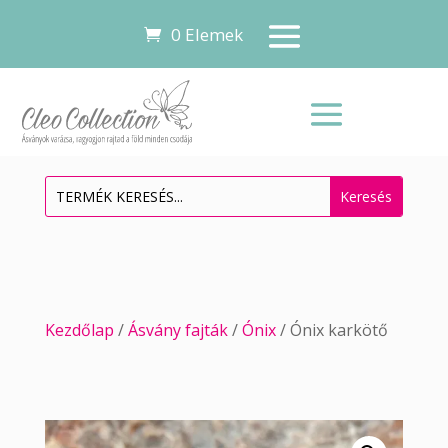
0 Elemek
Kezdőlap
/
Ásvány fajták
/
Ónix
/ Ónix karkötő