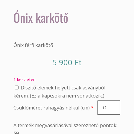
Ónix karkötő
Ónix férfi karkötő
5 900
Ft
1 készleten
Díszítő elemek helyett csak ásványból
kérem. (Ez a kapcsokra nem vonatkozik.)
Csuklóméret ráhagyás nélkül (cm)
*
A termék megvásárlásával szerezhető pontok:
59