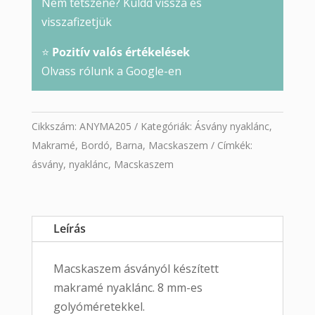
Nem tetszene? Küldd vissza és
visszafizetjük
⭐
Pozitív valós értékelések
Olvass rólunk a Google-en
Cikkszám:
ANYMA205
Kategóriák:
Ásvány nyaklánc
,
Makramé
,
Bordó
,
Barna
,
Macskaszem
Címkék:
ásvány
,
nyaklánc
,
Macskaszem
Leírás
Macskaszem ásványól készített
makramé nyaklánc. 8 mm-es
golyóméretekkel.