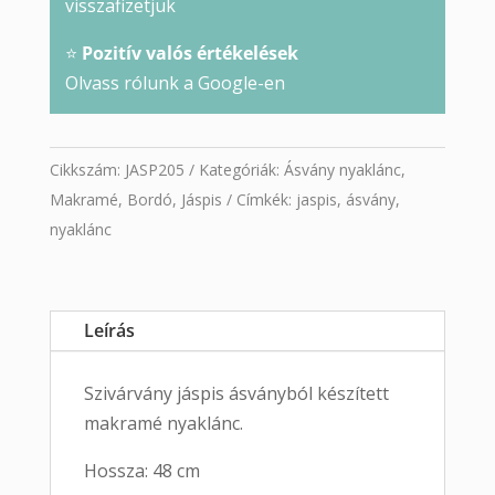
visszafizetjük
⭐
Pozitív valós értékelések
Olvass rólunk a Google-en
Cikkszám:
JASP205
Kategóriák:
Ásvány nyaklánc
,
Makramé
,
Bordó
,
Jáspis
Címkék:
jaspis
,
ásvány
,
nyaklánc
Leírás
Szivárvány jáspis ásványból készített
makramé nyaklánc.
Hossza: 48 cm