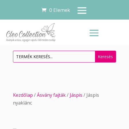
0 Elemek
Kezdőlap
/
Ásvány fajták
/
Jáspis
/ Jáspis
nyaklánc