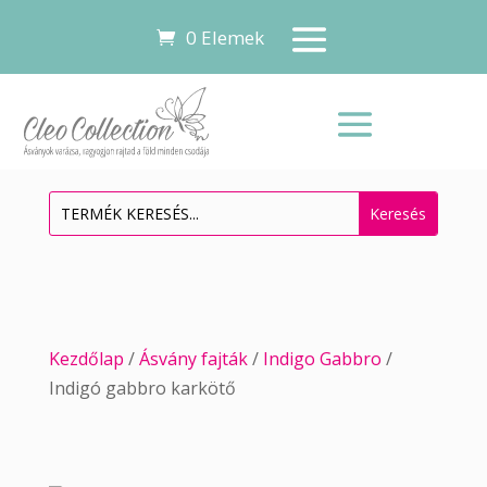
0 Elemek
Kezdőlap
/
Ásvány fajták
/
Indigo Gabbro
/
Indigó gabbro karkötő