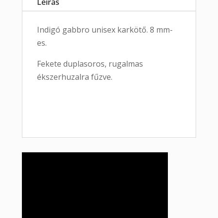
Leírás
Indigó gabbro unisex karkötő. 8 mm-
es.
Fekete duplasoros, rugalmas
ékszerhuzalra fűzve.