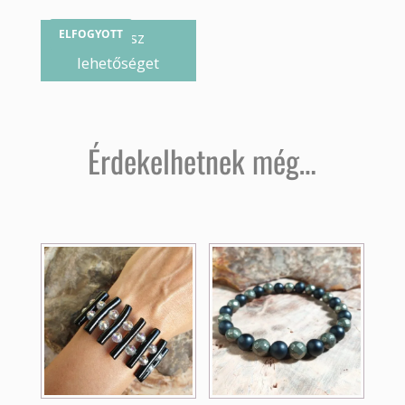
ELFOGYOTT
Válassz
lehetőséget
Érdekelhetnek még…