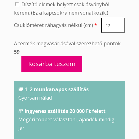
Díszítő elemek helyett csak ásványból
kérem. (Ez a kapcsokra nem vonatkozik.)
Csuklóméret ráhagyás nélkül (cm)
*
A termék megvásárlásával szerezhető pontok:
59
Kosárba teszem
Indigó
gabbro
karkötő
🚚
1–2 munkanapos szállítás
mennyiség
Gyorsan nálad
🎁
Ingyenes szállítás 20 000 Ft felett
Megéri többet választani, ajándék mindig
jár