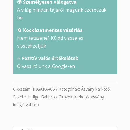
🌍
Személyesen válogatva
A világ minden tájáról magunk szerezzük
be
🔄
Kockázatmentes vásárlás
Nem tetszene? Küldd vissza és
visszafizetjük
⭐
Pozitív valós értékelések
Olvass rólunk a Google-en
Cikkszám:
INGAKA405
Kategóriák:
Ásvány karkötő
,
Fekete
,
Indigo Gabbro
Címkék:
karkötő
,
ásvány
,
indigó gabbro